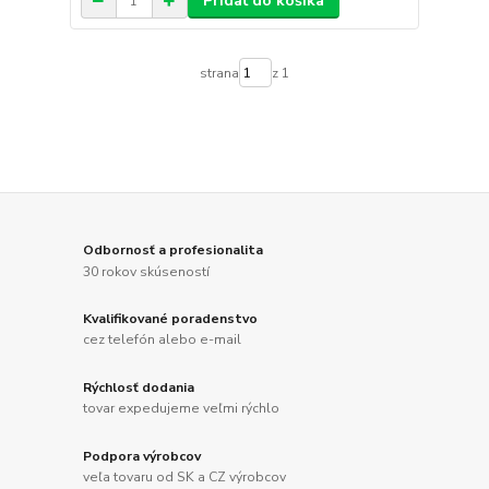
Pridať do košíka
strana
z 1
Odbornosť a profesionalita
30 rokov skúseností
Kvalifikované poradenstvo
cez telefón alebo e-mail
Rýchlosť dodania
tovar expedujeme veľmi rýchlo
Podpora výrobcov
veľa tovaru od SK a CZ výrobcov