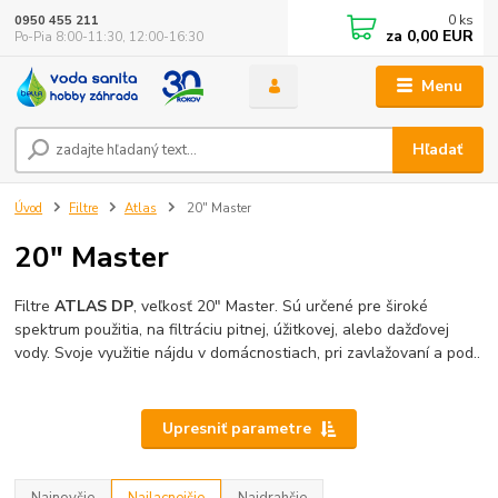
0
ks
0950 455 211
za
0,00 EUR
Po-Pia 8:00-11:30, 12:00-16:30
Menu
Hľadať
Úvod
Filtre
Atlas
20" Master
20" Master
Filtre
ATLAS DP
, veľkosť 20" Master. Sú určené pre široké
spektrum použitia, na filtráciu pitnej, úžitkovej, alebo dažďovej
vody. Svoje využitie nájdu v domácnostiach, pri zavlažovaní a pod..
Upresniť parametre
Najnovšie
Najlacnejšie
Najdrahšie