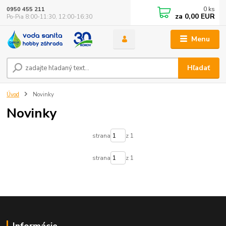
0
ks
0950 455 211
za
0,00 EUR
Po-Pia 8:00-11:30, 12:00-16:30
Menu
Hľadať
Úvod
Novinky
Novinky
strana
z 1
strana
z 1
Informácie