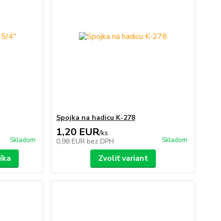
Spojka na hadicu K-278
1,20 EUR
/
ks
Skladom
Skladom
0,98 EUR
bez DPH
íka
Zvoliť variant