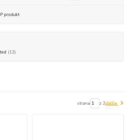
P produkt
ted
(12)
strana
z 2
ďalšie