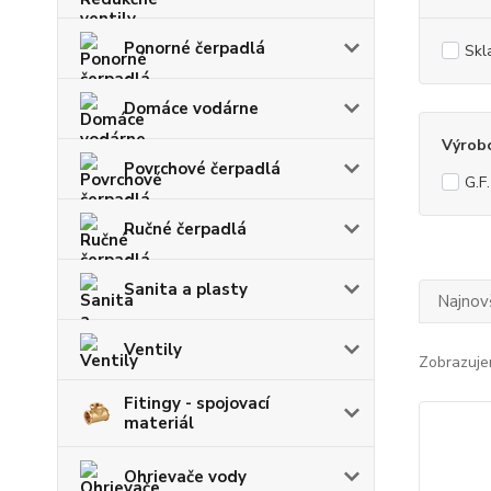
Ponorné čerpadlá
Skl
Domáce vodárne
Výrob
Povrchové čerpadlá
G.F
Ručné čerpadlá
Sanita a plasty
Najnov
Ventily
Zobrazuje
Fitingy - spojovací
materiál
Ohrievače vody