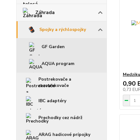
Záhrada
Spojky a rýchlospojky
GF Garden
AQUA program
Medziku
Postrekovače a
0,90 
rozstrekovače
0,73 EU
IBC adaptéry
Prechodky cez nádrž
ARAG hadicové prípojky