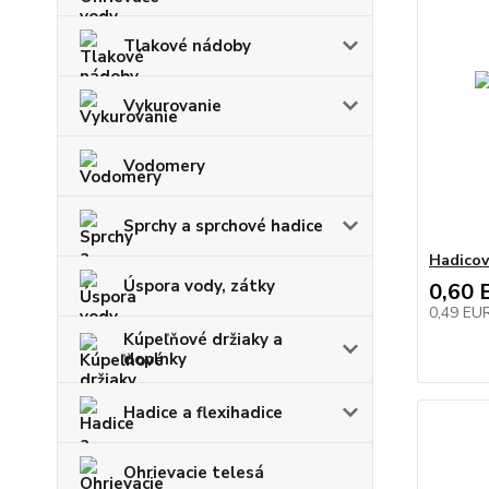
Tlakové nádoby
Vykurovanie
Vodomery
Sprchy a sprchové hadice
Hadicov
Úspora vody, zátky
0,60 
0,49 EU
Kúpeľňové držiaky a
doplnky
Hadice a flexihadice
Ohrievacie telesá