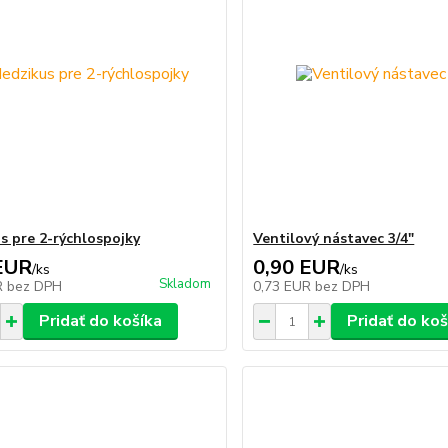
s pre 2-rýchlospojky
Ventilový nástavec 3/4"
EUR
0,90 EUR
/
ks
/
ks
Skladom
R
bez DPH
0,73 EUR
bez DPH
Pridať do košíka
Pridať do koš