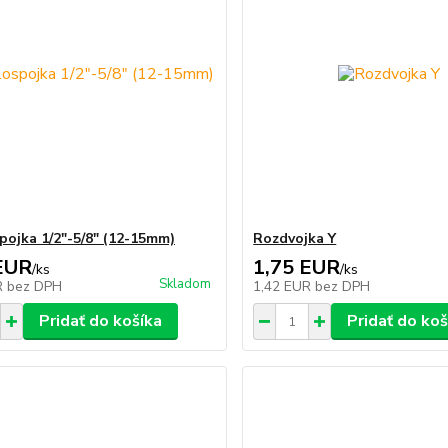
pojka 1/2"-5/8" (12-15mm)
Rozdvojka Y
EUR
1,75 EUR
/
ks
/
ks
Skladom
R
bez DPH
1,42 EUR
bez DPH
Pridať do košíka
Pridať do koš