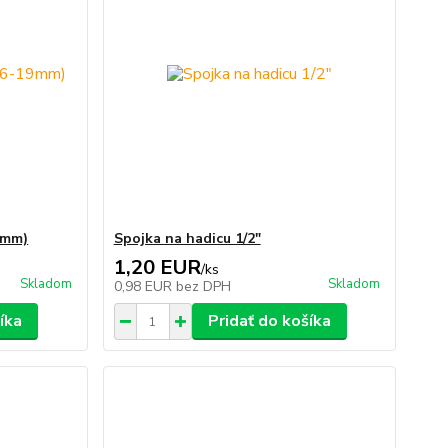
9mm)
Spojka na hadicu 1/2"
1,20 EUR
/
ks
Skladom
Skladom
0,98 EUR
bez DPH
íka
Pridať do košíka