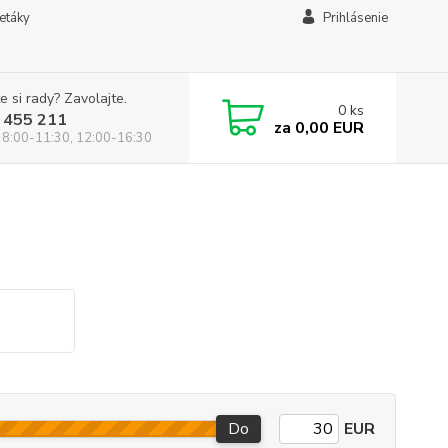
letáky
Prihlásenie
e si rady? Zavolajte.
0
ks
 455 211
za
0,00 EUR
 8:00-11:30, 12:00-16:30
Do
EUR