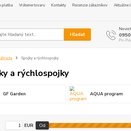
 platba
Vrátenie tovaru
Kontakty
Recenzie zákazníkov
Aktuálne 
Neviet
Hľadať
0950
Po-Pia
áhrada
Spojky a rýchlospojky
ky a rýchlospojky
GF Garden
AQUA program
EUR
Od