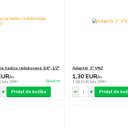
na hadicu redukovaná 3/4"-1/2"
Adaptér 1" VNZ
EUR
1,30 EUR
/
ks
/
ks
Skladom
R
bez DPH
1,06 EUR
bez DPH
Pridať do košíka
Pridať do koš