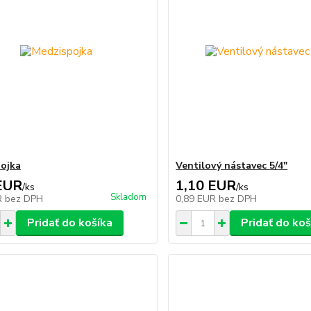
ojka
Ventilový nástavec 5/4"
EUR
1,10 EUR
/
ks
/
ks
Skladom
R
bez DPH
0,89 EUR
bez DPH
Pridať do košíka
Pridať do koš