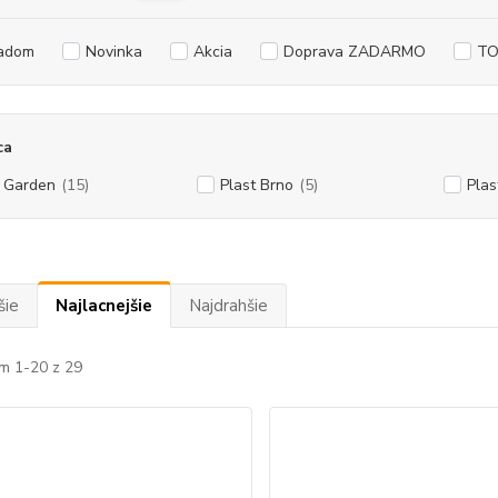
adom
Novinka
Akcia
Doprava ZADARMO
TO
ca
. Garden
(15)
Plast Brno
(5)
Plas
šie
Najlacnejšie
Najdrahšie
m 1-20 z 29