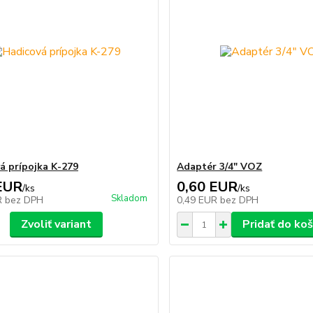
á prípojka K-279
Adaptér 3/4" VOZ
EUR
0,60 EUR
/
ks
/
ks
Skladom
R
bez DPH
0,49 EUR
bez DPH
Zvoliť variant
Pridať do koš