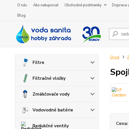
O nás
Ako nakupovať
Obchodné podmienky
Doprava a
Blog
Úvod
Z
Filtre
Spoj
Filtračné vložky
Zmäkčovače vody
Vodovodné batérie
Cena:
Redukčné ventily