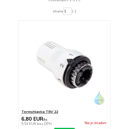
Zobrazujem 1-3 z 3
strana
z 1
Termohlavica TRV 22
6,80 EUR
/
ks
Nie je skladom
5,53 EUR
bez DPH