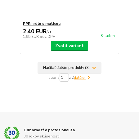
PPR hrdlo s maticou
2,40 EUR
/
ks
Skladom
1,95 EUR
bez DPH
Zvoliť variant
Načítať ďalšie produkty (8)
strana
z 2
ďalšie
Odbornosť a profesionalita
30 rokov skúseností