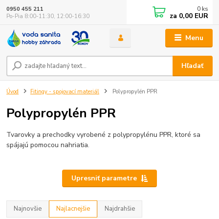
0
ks
0950 455 211
za
0,00 EUR
Po-Pia 8:00-11:30, 12:00-16:30
Menu
Hľadať
Úvod
Fitingy - spojovací materiál
Polypropylén PPR
Polypropylén PPR
Tvarovky a prechodky vyrobené z polypropylénu PPR, ktoré sa
spájajú pomocou nahriatia.
Upresniť parametre
Najnovšie
Najlacnejšie
Najdrahšie