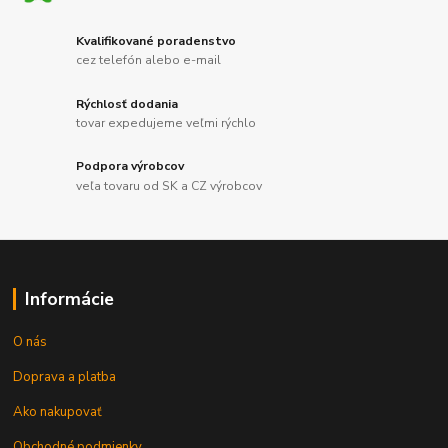
Kvalifikované poradenstvo
cez telefón alebo e-mail
Rýchlosť dodania
tovar expedujeme veľmi rýchlo
Podpora výrobcov
veľa tovaru od SK a CZ výrobcov
Informácie
O nás
Doprava a platba
Ako nakupovať
Obchodné podmienky