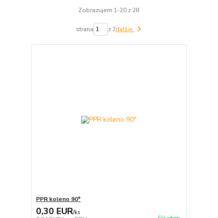
Zobrazujem 1-20 z 28
strana
z 2
ďalšie
PPR koleno 90°
0,30 EUR
/
ks