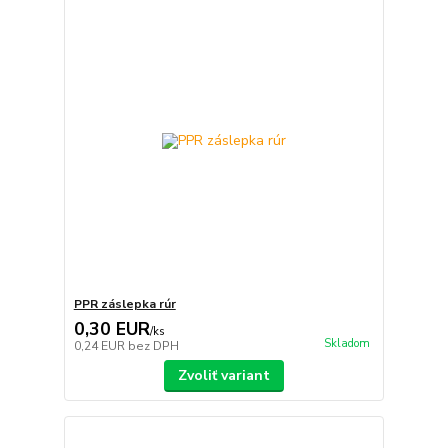
PPR záslepka rúr
0,30 EUR
/
ks
Skladom
0,24 EUR
bez DPH
Zvoliť variant