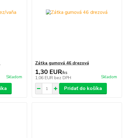
a
Zátka gumová 46 drezová
1,30 EUR
/
ks
Skladom
Skladom
1,06 EUR
bez DPH
íka
Pridať do košíka