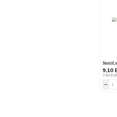
Sporič 
9,10 
7,40 EU