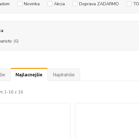
adom
Novinka
Akcia
Doprava ZADARMO
TO
ca
aristo
(6)
šie
Najlacnejšie
Najdrahšie
m 1-16 z 16