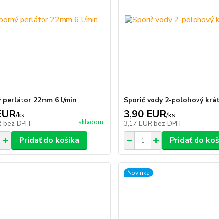
 perlátor 22mm 6 l/min
Sporič vody 2-polohový krát
EUR
3,90 EUR
/
ks
/
ks
skladom
R
bez DPH
3,17 EUR
bez DPH
Pridať do košíka
Pridať do koš
Novinka