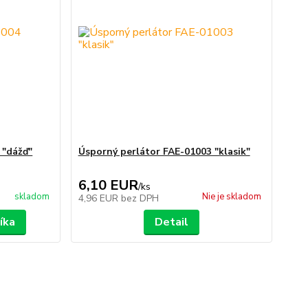
 "dážď"
Úsporný perlátor FAE-01003 "klasik"
6,10 EUR
/
ks
skladom
Nie je skladom
4,96 EUR
bez DPH
íka
Detail