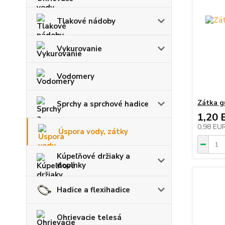
Tlakové nádoby
Vykurovanie
Vodomery
Zátka g
Sprchy a sprchové hadice
1,20 
0,98 EU
Úspora vody, zátky
Kúpeľňové držiaky a
doplnky
Hadice a flexihadice
Ohrievacie telesá