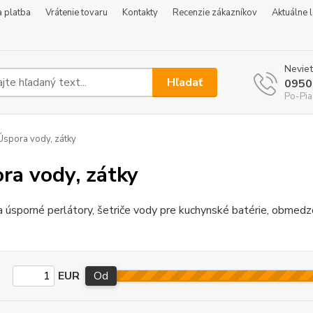
 platba
Vrátenie tovaru
Kontakty
Recenzie zákazníkov
Aktuálne 
Neviet
Hľadať
0950
Po-Pia
spora vody, zátky
ra vody, zátky
a úsporné perlátory, šetriče vody pre kuchynské batérie, obmedzo
EUR
Od