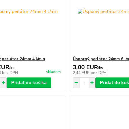
 perlátor 24mm 4 l/min
Úsporný perlátor 24mm 6 l/
EUR
3,00 EUR
/
ks
/
ks
skladom
R
bez DPH
2,44 EUR
bez DPH
Pridať do košíka
Pridať do koš