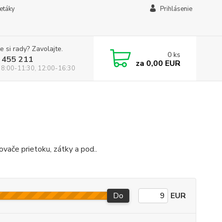
letáky
Prihlásenie
e si rady? Zavolajte.
0
ks
 455 211
za
0,00 EUR
 8:00-11:30, 12:00-16:30
vače prietoku, zátky a pod..
Do
EUR