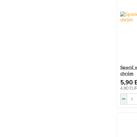
Sporič 
chróm
5,90 
4,80 EU