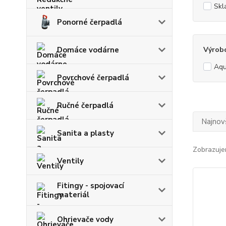
Skl
Ponorné čerpadlá
Domáce vodárne
Výrob
Aqu
Povrchové čerpadlá
Ručné čerpadlá
Najnov
Sanita a plasty
Zobrazuje
Ventily
Fitingy - spojovací
materiál
Ohrievače vody