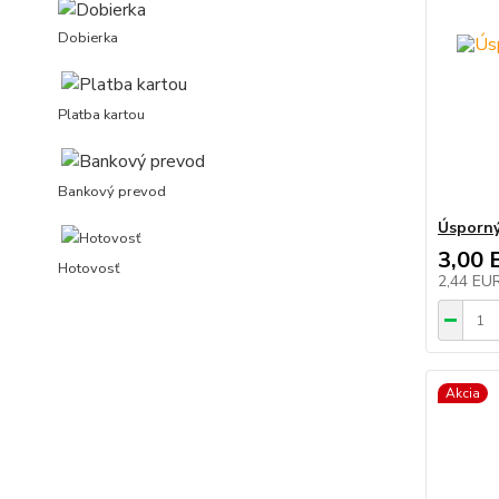
Dobierka
Platba kartou
Bankový prevod
Úsporný
3,00 
Hotovosť
2,44 EU
Akcia