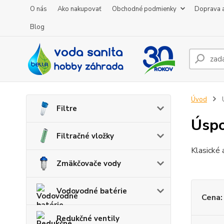
O nás
Ako nakupovať
Obchodné podmienky
Doprava a
Blog
Úvod
Ú
Filtre
Úspo
Filtračné vložky
Klasické 
Zmäkčovače vody
Vodovodné batérie
Cena:
Redukčné ventily