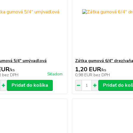
umová 5/4" umývadlová
Zátka gumová 6/4" drez/vaň
EUR
1,20 EUR
/
ks
/
ks
Skladom
R
bez DPH
0,98 EUR
bez DPH
Pridať do košíka
Pridať do koš