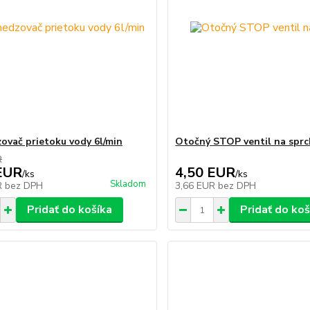
vač prietoku vody 6l/min
Otočný STOP ventil na spr
R
EUR
4,50 EUR
/
ks
/
ks
Skladom
R
bez DPH
3,66 EUR
bez DPH
Pridať do košíka
Pridať do koš