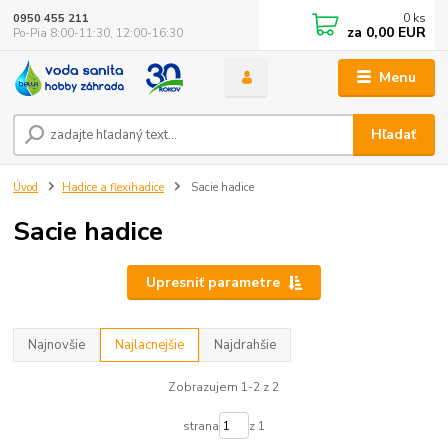
0
ks
0950 455 211
za
0,00 EUR
Po-Pia 8:00-11:30, 12:00-16:30
Menu
Hľadať
Úvod
Hadice a flexihadice
Sacie hadice
Sacie hadice
Upresniť parametre
Najnovšie
Najlacnejšie
Najdrahšie
Zobrazujem 1-2 z 2
strana
z 1