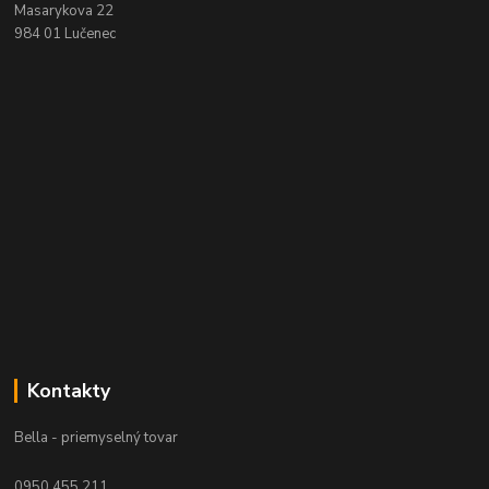
Masarykova 22
984 01 Lučenec
Kontakty
Bella - priemyselný tovar
0950 455 211