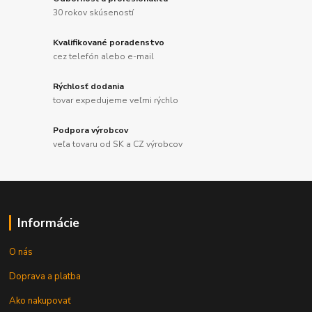
30 rokov skúseností
Kvalifikované poradenstvo
cez telefón alebo e-mail
Rýchlosť dodania
tovar expedujeme veľmi rýchlo
Podpora výrobcov
veľa tovaru od SK a CZ výrobcov
Informácie
O nás
Doprava a platba
Ako nakupovať