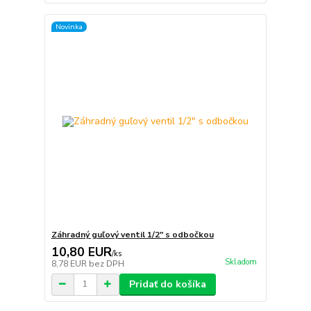
Novinka
Záhradný guľový ventil 1/2" s odbočkou
10,80 EUR
/
ks
Skladom
8,78 EUR
bez DPH
Pridať do košíka