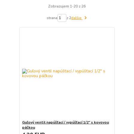
Zobrazujem 1-20 z 26
strana
z 2
ďalšie
Guľový ventil napúšťací / vypúšťací 1/2" s kovovou
páčkou