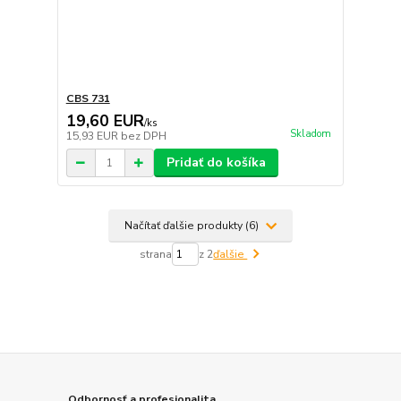
CBS 731
19,60 EUR
/
ks
Skladom
15,93 EUR
bez DPH
Pridať do košíka
Načítať ďalšie produkty (6)
strana
z 2
ďalšie
Odbornosť a profesionalita