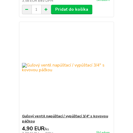
3,58 EUR
bez DPH
Pridať do košíka
Guľový ventil napúšťací / vypúšťací 3/4" s kovovou
páčkou
4,90 EUR
/
ks
Skladom