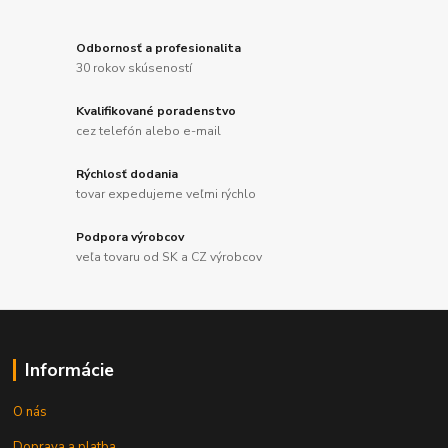
Odbornosť a profesionalita
30 rokov skúseností
Kvalifikované poradenstvo
cez telefón alebo e-mail
Rýchlosť dodania
tovar expedujeme veľmi rýchlo
Podpora výrobcov
veľa tovaru od SK a CZ výrobcov
Informácie
O nás
Doprava a platba