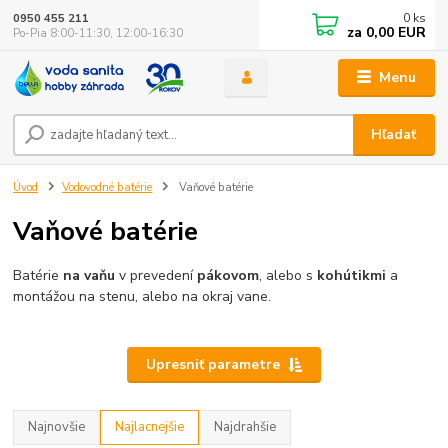
0
ks
0950 455 211
za
0,00 EUR
Po-Pia 8:00-11:30, 12:00-16:30
Menu
Hľadať
Úvod
Vodovodné batérie
Vaňové batérie
Vaňové batérie
Batérie
na vaňu
v prevedení
pákovom
, alebo s
kohútikmi
a
montážou na stenu, alebo na okraj vane.
Upresniť parametre
Najnovšie
Najlacnejšie
Najdrahšie