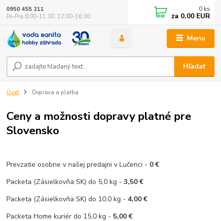
0
ks
0950 455 211
za
0,00 EUR
Po-Pia 8:00-11:30, 12:00-16:30
Menu
Hľadať
Úvod
Doprava a platba
Ceny a možnosti dopravy platné pre
Slovensko
Prevzatie osobne v našej predajni v Lučenci -
0 €
Packeta (Zásielkovňa SK) do 5,0 kg -
3,50 €
Packeta (Zásielkovňa SK) do 10,0 kg -
4,00 €
Packeta Home kuriér do 15,0 kg -
5,00 €