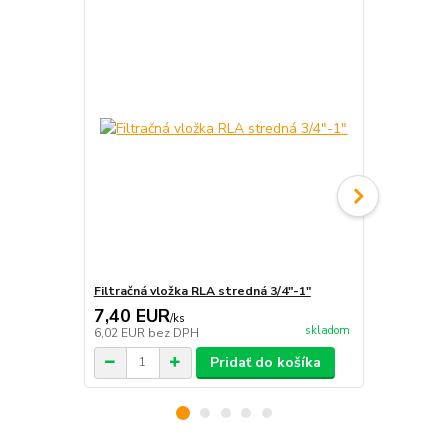
Filtračná vložka RLA stredná 3/4"-1"
Kľúč AQUA 
7,40 EUR
3,70 EU
/
ks
skladom
6,02 EUR
bez DPH
3,01 EUR
be
Pridať do košíka