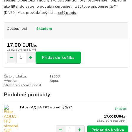
slušného prietoku. Vhodný ako vstupný domový (bytový) filter, prípadne
ako filter do sacieho potrubia čerpadiel. Závitové pripojenie: 3/4"
(DN20) Max. prevádzkový tlak...
celý popis
Dostupnosť
Skladom
17,00 EUR
/
ks
13,82 EUR
bez DPH
Pridať do košíka
Číslo produktu:
19003
Výrobca:
Aqua
Strážiť cenu / dostupnosť
Podobné produkty
Filter AQUA FP3 stredný 1/2"
Skladom
17,00 EUR
/
ks
13,82 EUR
bez DPH
Pridať do košíka