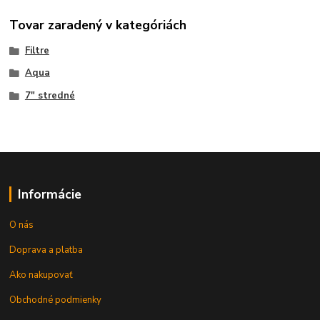
Tovar zaradený v kategóriách
Filtre
Aqua
7" stredné
Informácie
O nás
Doprava a platba
Ako nakupovať
Obchodné podmienky