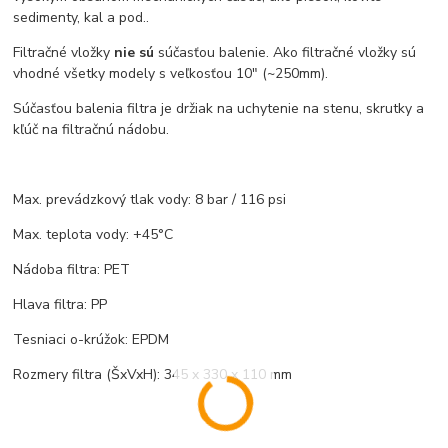
sedimenty, kal a pod..
Filtračné vložky
nie sú
súčasťou balenie. Ako filtračné vložky sú
vhodné všetky modely s veľkosťou 10" (~250mm).
Súčasťou balenia filtra je držiak na uchytenie na stenu, skrutky a
kľúč na filtračnú nádobu.
Max. prevádzkový tlak vody: 8 bar / 116 psi
Max. teplota vody: +45°C
Nádoba filtra: PET
Hlava filtra: PP
Tesniaci o-krúžok: EPDM
Rozmery filtra (ŠxVxH): 345 x 330 x 110 mm