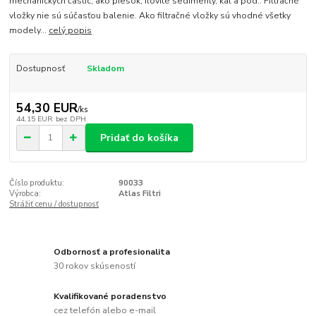
mechanických častíc, ako piesok, ilovité sedimenty, kal a pod.. Filtračné
vložky nie sú súčasťou balenie. Ako filtračné vložky sú vhodné všetky
modely...
celý popis
Dostupnosť
Skladom
54,30 EUR
/
ks
44,15 EUR
bez DPH
Pridať do košíka
Číslo produktu:
90033
Výrobca:
Atlas Filtri
Strážiť cenu / dostupnosť
Odbornosť a profesionalita
30 rokov skúseností
Kvalifikované poradenstvo
cez telefón alebo e-mail