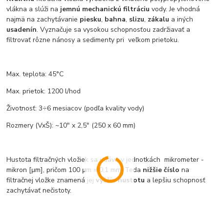
vlákna a slúži na
jemnú mechanickú filtráciu
vody. Je vhodná
najmä na zachytávanie
piesku
,
bahna
,
slizu
,
zákalu
a iných
usadenín
. Vyznačuje sa vysokou schopnosťou zadržiavať a
filtrovať rôzne nánosy a sedimenty pri veľkom prietoku.
Max. teplota: 45°C
Max. prietok: 1200 l/hod
Životnosť: 3÷6 mesiacov (podľa kvality vody)
Rozmery (VxŠ): ~10" x 2,5" (250 x 60 mm)
Hustota filtračných vložiek sa udáva v jednotkách mikrometer -
mikron [μm], pričom 100 μm = 0,1 mm. Teda
nižšie číslo
na
filtračnej vložke znamená jej
vyššiu hustotu
a lepšiu schopnosť
zachytávať nečistoty.