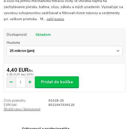
a slúži na jemnú mechanickú filtráciu vody. Je vhodná najmä na
zachytávanie piesku, bahna, slizu, zákalu a iných usadenín. Vyznačuje sa
vysokou schopnosťou zadržiavať a filtrovať rôzne nánosy a sedimenty
pri veľkom prietoku. M...
celý popis
Dostupnosť
Skladom
Hustota
4,40 EUR
/
ks
3,58 EUR
bez DPH
Pridať do košíka
Číslo produktu:
91028-25
EAN kód:
8021647039125
Strážiť cenu / dostupnosť
Odbornosť a profesionalita