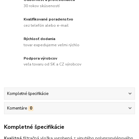
30 rokov skúseností
Kvalifikované poradenstvo
cez telefón alebo e-mail
Rýchlosť dodania
tovar expedujeme veľmi rýchlo
Podpora výrobcov
veľa tovaru od SK a CZ výrobcov
Kompletné špecifikácie
Komentáre
0
Kompletné špecifikácie
Kvalitná
filtračná vložka vyrobená z vinutého polypropylénového