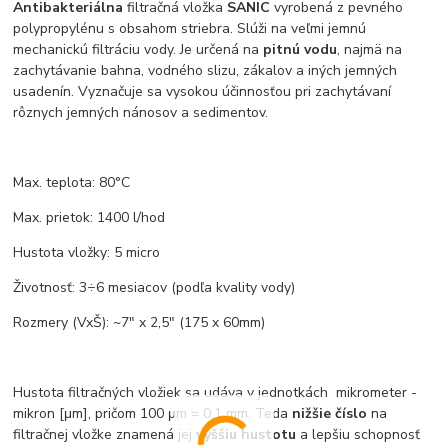
Antibakteriálna
filtračná vložka
SANIC
vyrobená z pevného
polypropylénu s obsahom striebra. Slúži na veľmi jemnú
mechanickú filtráciu vody. Je určená na
pitnú vodu
, najmä na
zachytávanie bahna, vodného slizu, zákalov a iných jemných
usadenín. Vyznačuje sa vysokou účinnosťou pri zachytávaní
rôznych jemných nánosov a sedimentov.
Max. teplota: 80°C
Max. prietok: 1400 l/hod
Hustota vložky: 5 micro
Životnosť: 3÷6 mesiacov (podľa kvality vody)
Rozmery (VxŠ): ~7" x 2,5" (175 x 60mm)
Hustota filtračných vložiek sa udáva v jednotkách mikrometer -
mikron [μm], pričom 100 μm = 0,1 mm. Teda
nižšie číslo
na
filtračnej vložke znamená jej
vyššiu hustotu
a lepšiu schopnosť