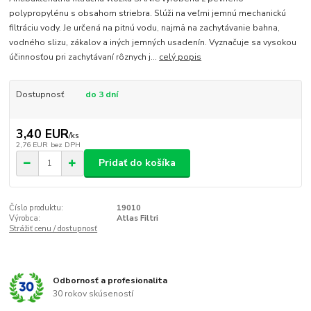
polypropylénu s obsahom striebra. Slúži na veľmi jemnú mechanickú
filtráciu vody. Je určená na pitnú vodu, najmä na zachytávanie bahna,
vodného slizu, zákalov a iných jemných usadenín. Vyznačuje sa vysokou
účinnosťou pri zachytávaní rôznych j...
celý popis
Dostupnosť
do 3 dní
3,40 EUR
/
ks
2,76 EUR
bez DPH
Pridať do košíka
Číslo produktu:
19010
Výrobca:
Atlas Filtri
Strážiť cenu / dostupnosť
Odbornosť a profesionalita
30 rokov skúseností