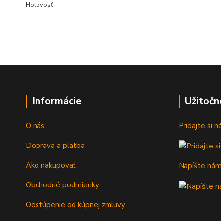
Hotovosť
Informácie
Užitočn
O nás
Pridajte si 
Doprava a platba
Ako nakupovať
Napíšte ná
Obchodné podmienky
Odstúpenie od kúpnej zmluvy