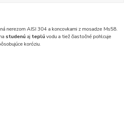
etená nerezom AISI 304 a koncovkami z mosadze Ms58.
 na
studenú
aj
teplú
vodu a tiež čiastočné pohlcuje
pôsobujúce koróziu.