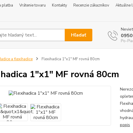
 platba
Vrátenie tovaru
Kontakty
Recenzie zákazníkov
Aktuálne 
Neviet
Hľadať
0950
Po-Pia
adice a flexihadice
Flexihadica 1"x1" MF rovná 80cm
ihadica 1"x1" MF rovná 80cm
Nerezo
oplete
Flexih
vhodná
hydrau
popis