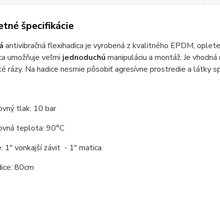
tné špecifikácie
á
antivibračná flexihadica je vyrobená z kvalitného EPDM, opl
ica umožňuje veľmi
jednoduchú
manipuláciu a montáž. Je vhodná
ké rázy. Na hadice nesmie pôsobiť agresívne prostredie a látky s
vný tlak: 10 bar
ovná teplota: 90°C
e: 1" vonkajší závit - 1" matica
dice: 80cm