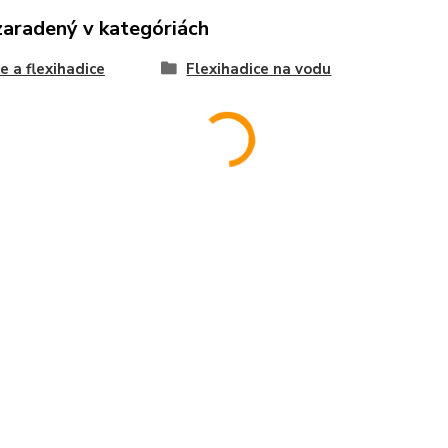
zaradený v kategóriách
e a flexihadice
Flexihadice na vodu