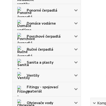
Ponorné čerpadlá
Domáce vodárne
Povrchové čerpadlá
Ručné čerpadlá
Sanita a plasty
Ventily
Fitingy - spojovací
materiál
Ohrievače vody
Kompl