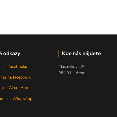
é odkazy
Kde nás nájdete
nás na facebooku
Masarykova 22
984 01 Lučenec
m cez WhatsApp