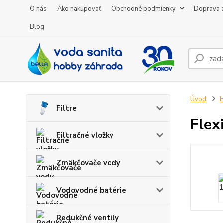
O nás
Ako nakupovať
Obchodné podmienky
Doprava a
Blog
Úvod
H
Filtre
Flex
Filtračné vložky
Zmäkčovače vody
Vodovodné batérie
Redukčné ventily