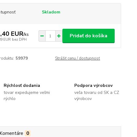
tupnosť
Skladom
,40 EUR
/
ks
Pridať do košíka
89 EUR
bez DPH
roduktu:
59979
Strážiť cenu / dostupnosť
Rýchlosť dodania
Podpora výrobcov
tovar expedujeme veľmi
veľa tovaru od SK a CZ
rýchlo
výrobcov
Komentáre
0