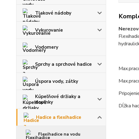
Tlakové nádoby
Komple
Nerezov
Vykurovanie
Flexihad
hydraulic
Vodomery
Sprchy a sprchové hadice
Max.praco
Max.prac
Úspora vody, zátky
Pripojeni
Kúpeľňové držiaky a
doplnky
Dĺžka ha
Hadice a flexihadice
Flexihadice na vodu