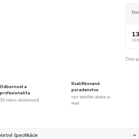
Dos
13
10,
Číslo p
Kvalifikované
Odbornosť a
poradenstvo
profesionalita
cez telefón alebo e-
30 rokov skúseností
mail
etné špecifikácie