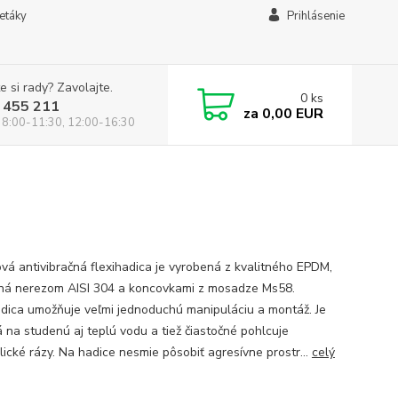
letáky
Prihlásenie
e si rady? Zavolajte.
0
ks
 455 211
za
0,00 EUR
 8:00-11:30, 12:00-16:30
vá antivibračná flexihadica je vyrobená z kvalitného EPDM,
ná nerezom AISI 304 a koncovkami z mosadze Ms58.
adica umožňuje veľmi jednoduchú manipuláciu a montáž. Je
 na studenú aj teplú vodu a tiež čiastočné pohlcuje
lické rázy. Na hadice nesmie pôsobiť agresívne prostr...
celý