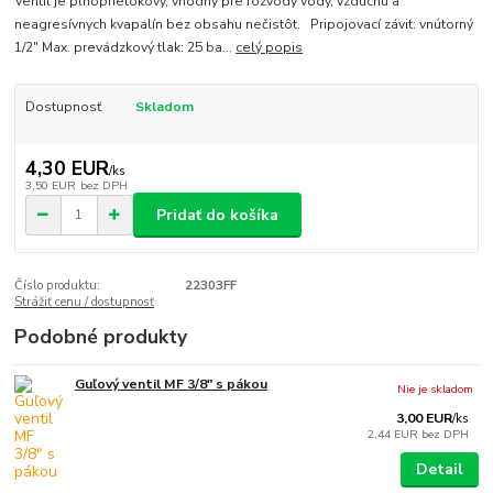
Ventil je plnoprietokový, vhodný pre rozvody vody, vzduchu a
neagresívnych kvapalín bez obsahu nečistôt. Pripojovací závit: vnútorný
1/2" Max. prevádzkový tlak: 25 ba...
celý popis
Dostupnosť
Skladom
4,30 EUR
/
ks
3,50 EUR
bez DPH
Pridať do košíka
Číslo produktu:
22303FF
Strážiť cenu / dostupnosť
Podobné produkty
Guľový ventil MF 3/8" s pákou
Nie je skladom
3,00 EUR
/
ks
2,44 EUR
bez DPH
Detail