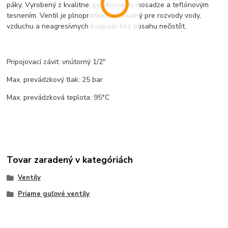
páky. Vyrobený z kvalitnej poniklovanej mosadze a teflónovým
tesnením. Ventil je plnoprietokový, vhodný pre rozvody vody,
vzduchu a neagresívnych kvapalín bez obsahu nečistôt.
Pripojovací závit: vnútorný 1/2"
Max. prevádzkový tlak: 25 bar
Max. prevádzková teplota: 95°C
Tovar zaradený v kategóriách
Ventily
Priame guľové ventily