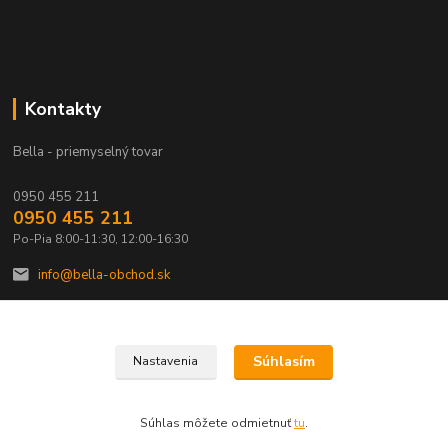
Kontakty
Bella - priemyselný tovar
0950 455 211
0950 455 211
Po-Pia 8:00-11:30, 12:00-16:30
info@bella-obchod.sk
Súhlasím
Nastavenia
Copyright © 2018 Bella - priemyselný tovar
Súhlas môžete odmietnuť
tu
.
Vytvorené na
Eshop-rychlo.sk