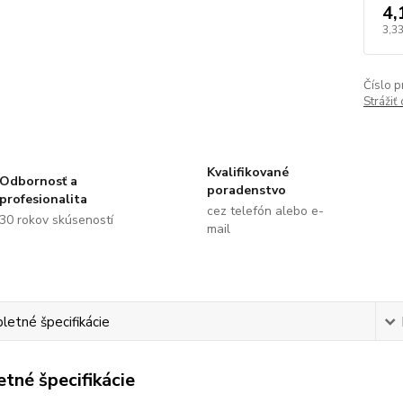
4,
3,3
Číslo p
Strážiť
Kvalifikované
Odbornosť a
poradenstvo
profesionalita
cez telefón alebo e-
30 rokov skúseností
mail
etné špecifikácie
tné špecifikácie