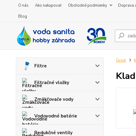
O nás
Ako nakupovať
Obchodné podmienky
Doprava a
Blog
Úvod
N
Filtre
Klad
Filtračné vložky
Zmäkčovače vody
Vodovodné batérie
Redukčné ventily