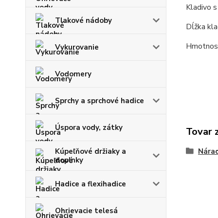
Kladivo s
Tlakové nádoby
Dĺžka kla
Hmotnosť
Vykurovanie
Vodomery
Sprchy a sprchové hadice
Úspora vody, zátky
Tovar 
Kúpeľňové držiaky a
Nára
doplnky
Hadice a flexihadice
Ohrievacie telesá