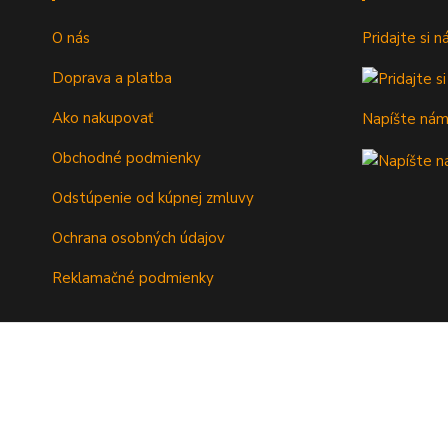
O nás
Pridajte si 
Doprava a platba
Ako nakupovať
Napíšte ná
Obchodné podmienky
Odstúpenie od kúpnej zmluvy
Ochrana osobných údajov
Reklamačné podmienky