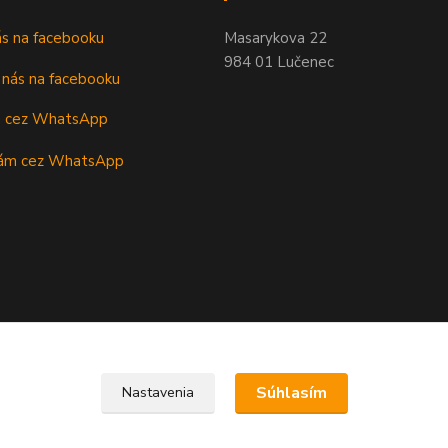
nás na facebooku
Masarykova 22
984 01 Lučenec
m cez WhatsApp
Súhlasím
Nastavenia