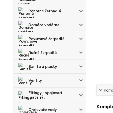
Ponorné čerpadlá
Domáce vodárne
Povrchové čerpadlá
Ručné čerpadlá
Sanita a plasty
Ventily
Kompl
Fitingy - spojovací
materiál
Komple
Ohrievače vody