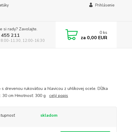
letáky
Prihlásenie
e si rady? Zavolajte.
0
ks
 455 211
za
0,00 EUR
 8:00-11:30, 12:00-16:30
o s drevenou rukoväťou a hlavicou z uhlíkovej ocele. Dĺžka
a: 30 cm Hmotnosť: 300 g
celý popis
tupnosť
skladom