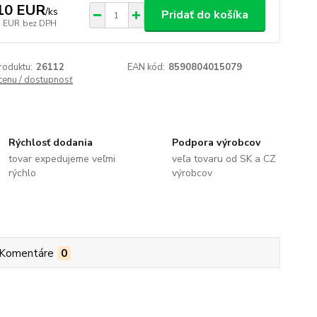
10 EUR
/
ks
Pridať do košíka
3 EUR
bez DPH
roduktu:
26112
EAN kód:
8590804015079
 cenu / dostupnosť
Rýchlosť dodania
Podpora výrobcov
tovar expedujeme veľmi
veľa tovaru od SK a CZ
rýchlo
výrobcov
Komentáre
0