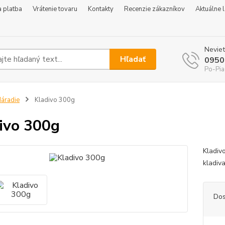
 platba
Vrátenie tovaru
Kontakty
Recenzie zákazníkov
Aktuálne 
Neviet
Hľadať
0950
Po-Pia
áradie
Kladivo 300g
ivo 300g
Kladiv
kladiv
Dos