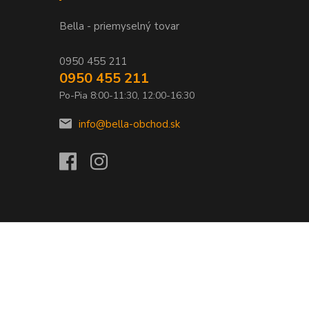
Bella - priemyselný tovar
0950 455 211
0950 455 211
Po-Pia 8:00-11:30, 12:00-16:30
info@bella-obchod.sk