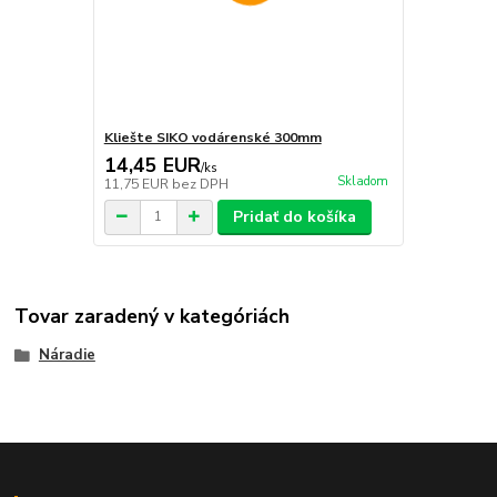
Kliešte SIKO vodárenské 300mm
14,45 EUR
/
ks
Skladom
11,75 EUR
bez DPH
Pridať do košíka
Tovar zaradený v kategóriách
Náradie