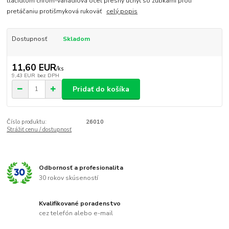
tlačidlom chróm-vanádiová oceľ presný úchyt so zúbkami proti
pretáčaniu protišmyková rukoväť
celý popis
Dostupnosť
Skladom
11,60 EUR
/
ks
9,43 EUR
bez DPH
Pridať do košíka
Číslo produktu:
26010
Strážiť cenu / dostupnosť
Odbornosť a profesionalita
30 rokov skúseností
Kvalifikované poradenstvo
cez telefón alebo e-mail