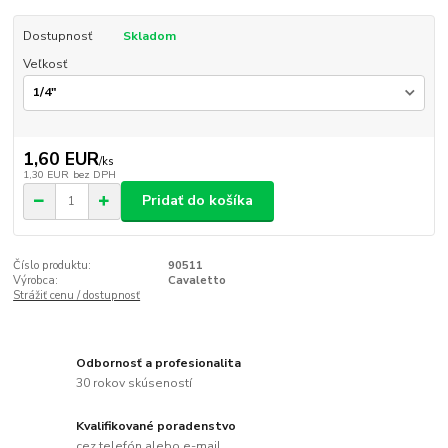
Dostupnosť
Skladom
Veľkosť
1,60 EUR
/
ks
1,30 EUR
bez DPH
Pridať do košíka
Číslo produktu:
90511
Výrobca:
Cavaletto
Strážiť cenu / dostupnosť
Odbornosť a profesionalita
30 rokov skúseností
Kvalifikované poradenstvo
cez telefón alebo e-mail