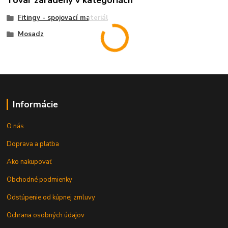
Tovar zaradený v kategóriách
Fitingy - spojovací materiál
Mosadz
Informácie
O nás
Doprava a platba
Ako nakupovať
Obchodné podmienky
Odstúpenie od kúpnej zmluvy
Ochrana osobných údajov