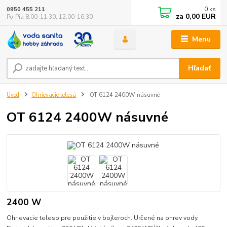
0
ks
0950 455 211
za
0,00 EUR
Po-Pia 8:00-11:30, 12:00-16:30
Menu
Hľadať
Úvod
Ohrievacie telesá
OT 6124 2400W násuvné
OT 6124 2400W násuvné
2400 W
Ohrievacie teleso pre použitie v bojleroch. Určené na ohrev vody.