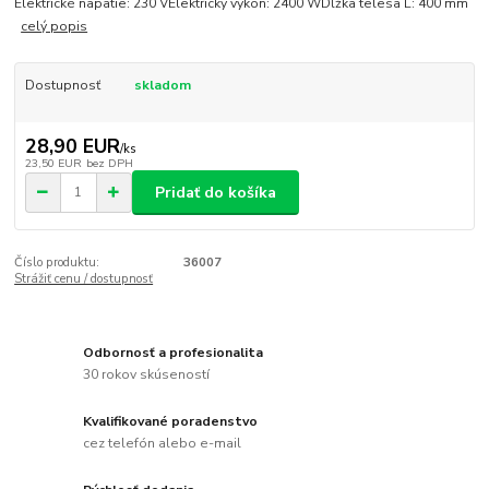
Elektrické napätie: 230 VElektrický výkon: 2400 WDĺžka telesa L: 400 mm
celý popis
Dostupnosť
skladom
28,90 EUR
/
ks
23,50 EUR
bez DPH
Pridať do košíka
Číslo produktu:
36007
Strážiť cenu / dostupnosť
Odbornosť a profesionalita
30 rokov skúseností
Kvalifikované poradenstvo
cez telefón alebo e-mail