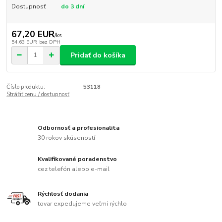
Dostupnosť
do 3 dní
67,20 EUR
/
ks
54,63 EUR
bez DPH
Pridať do košíka
Číslo produktu:
53118
Strážiť cenu / dostupnosť
Odbornosť a profesionalita
30 rokov skúseností
Kvalifikované poradenstvo
cez telefón alebo e-mail
Rýchlosť dodania
tovar expedujeme veľmi rýchlo