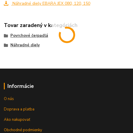
Náhradné diely EBARA JEX 080, 120, 150
Tovar zaradený v kategóriách
Povrchové čerpadlá
Náhradné diely
Informácie
O nás
Doprava a platba
Ako nakupovať
Obchodné podmienky