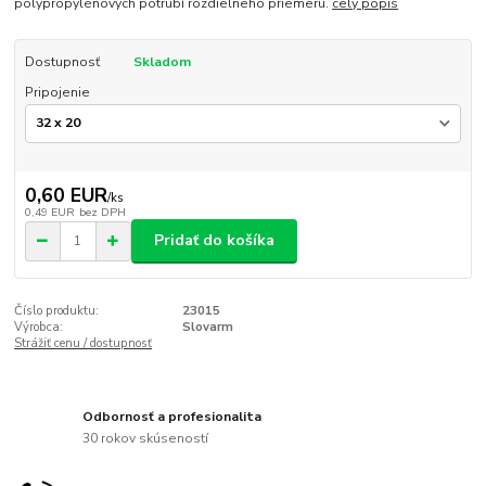
polypropylénových potrubí rozdielneho priemeru.
celý popis
Dostupnosť
Skladom
Pripojenie
0,60 EUR
/
ks
0,49 EUR
bez DPH
Pridať do košíka
Číslo produktu:
23015
Výrobca:
Slovarm
Strážiť cenu / dostupnosť
Odbornosť a profesionalita
30 rokov skúseností