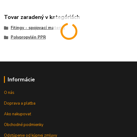
Tovar zaradený v kategóriách
Fitingy - spojovací materiál
Polypropylén PPR
Informácie
O nás
Doprava a platba
Ako nakupovať
Obchodné podmienky
Odstúpenie od kúpnej zmluvy