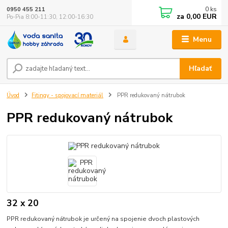
0
ks
0950 455 211
za
0,00 EUR
Po-Pia 8:00-11:30, 12:00-16:30
Menu
Hľadať
Úvod
Fitingy - spojovací materiál
PPR redukovaný nátrubok
PPR redukovaný nátrubok
32 x 20
PPR redukovaný nátrubok je určený na spojenie dvoch plastových