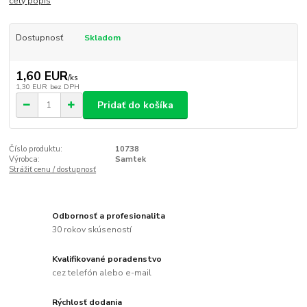
celý popis
Dostupnosť
Skladom
1,60 EUR
/
ks
1,30 EUR
bez DPH
Pridať do košíka
Číslo produktu:
10738
Výrobca:
Samtek
Strážiť cenu / dostupnosť
Odbornosť a profesionalita
30 rokov skúseností
Kvalifikované poradenstvo
cez telefón alebo e-mail
Rýchlosť dodania