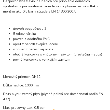
Bezpečnostná flexibilná hadica pre pripojenie domácich
spotrebičov pre vnútorné zariadenie na plynné palivá s tlakom
menším ako 0,5 bar v súlade s EN 14800:2007.
úroveň bezpečnosti 3
5 rokov záruka
povrch z odolného PVC
oplet z nehrdzavejúcej ocele
vlnovec z nerezovej ocele
otočná koncovka s vnútorným závitom (prevlečná matica)
pevná koncovka s vonkajším závitom
Menovitý priemer: DN12
Dĺžka hadice: 1000 mm
Druh plynu: zemný plyn (plynné palivá pre domácnosti podľa EN
437)
Max. pracovný tlak: 0,5 bar