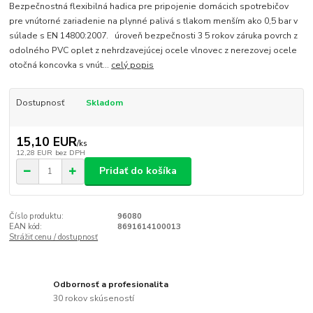
Bezpečnostná flexibilná hadica pre pripojenie domácich spotrebičov
pre vnútorné zariadenie na plynné palivá s tlakom menším ako 0,5 bar v
súlade s EN 14800:2007. úroveň bezpečnosti 3 5 rokov záruka povrch z
odolného PVC oplet z nehrdzavejúcej ocele vlnovec z nerezovej ocele
otočná koncovka s vnút...
celý popis
Dostupnosť
Skladom
15,10 EUR
/
ks
12,28 EUR
bez DPH
Pridať do košíka
Číslo produktu:
96080
EAN kód:
8691614100013
Strážiť cenu / dostupnosť
Odbornosť a profesionalita
30 rokov skúseností