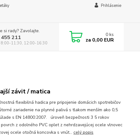
letáky
Prihlásenie
e si rady? Zavolajte.
0
ks
 455 211
za
0,00 EUR
 8:00-11:30, 12:00-16:30
ajší závit / matica
nostná flexibilná hadica pre pripojenie domácich spotrebičov
útorné zariadenie na plynné palivá s tlakom menším ako 0,5
súlade s EN 14800:2007. úroveň bezpečnosti 3 5 rokov
 povrch z odolného PVC oplet z nehrdzavejúcej ocele vlnovec
zovej ocele otočná koncovka s vnút...
celý popis