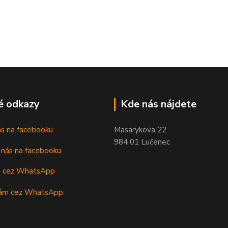
é odkazy
Kde nás nájdete
nás na facebooku
Masarykova 22
984 01 Lučenec
m cez WhatsApp