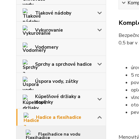
Kompl
Tlakové nádoby
Komple
Vykurovanie
Bezpečnos
0,5 bar 
Vodomery
Sprchy a sprchové hadice
úro
5 r
Úspora vody, zátky
pov
opl
Kúpeľňové držiaky a
vln
doplnky
oto
pev
Hadice a flexihadice
Flexihadice na vodu
Menovitý