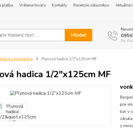
 platba
Vrátenie tovaru
Kontakty
Recenzie zákazníkov
Aktuálne 
Neviet
Hľadať
0950
Po-Pia
adice a flexihadice
Plynová hadica 1/2"x125cm MF
ová hadica 1/2"x125cm MF
vonk
Bezpeč
pre vn
bar v 
záruka
z nere