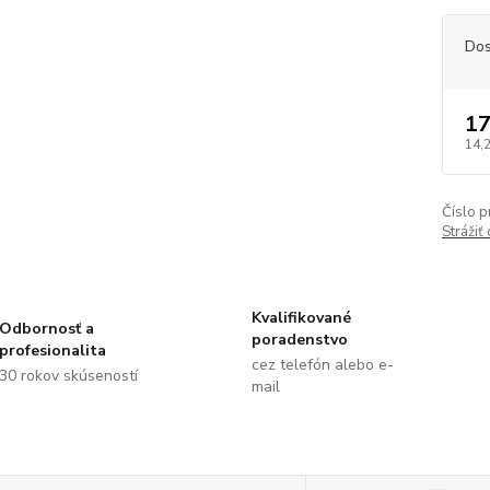
Dos
17
14,
Číslo p
Strážiť
Kvalifikované
Odbornosť a
poradenstvo
profesionalita
cez telefón alebo e-
30 rokov skúseností
mail