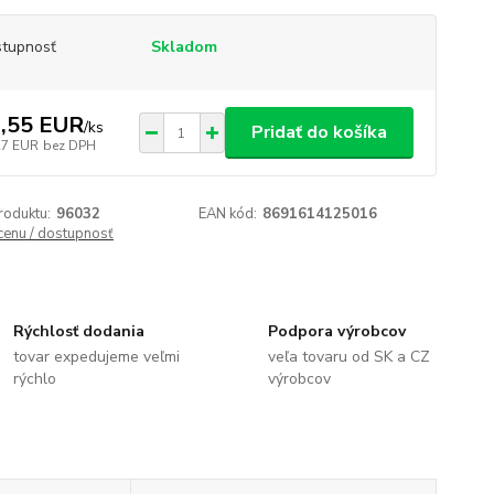
tupnosť
Skladom
,55 EUR
/
ks
Pridať do košíka
27 EUR
bez DPH
roduktu:
96032
EAN kód:
8691614125016
 cenu / dostupnosť
Rýchlosť dodania
Podpora výrobcov
tovar expedujeme veľmi
veľa tovaru od SK a CZ
rýchlo
výrobcov