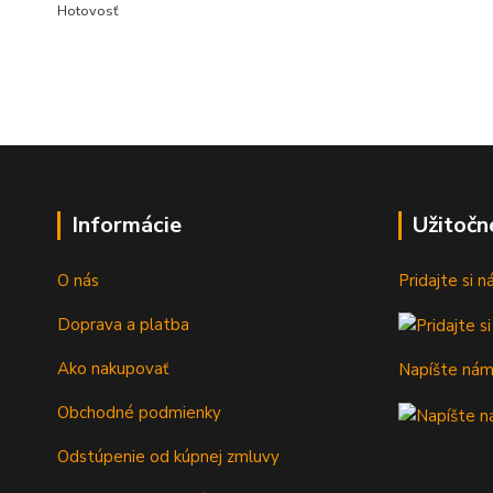
Hotovosť
Informácie
Užitočn
O nás
Pridajte si 
Doprava a platba
Ako nakupovať
Napíšte ná
Obchodné podmienky
Odstúpenie od kúpnej zmluvy