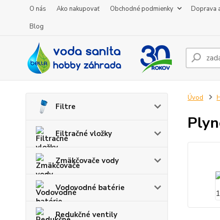
O nás
Ako nakupovať
Obchodné podmienky
Doprava a
Blog
Úvod
H
Filtre
Plyn
Filtračné vložky
Zmäkčovače vody
Vodovodné batérie
Redukčné ventily