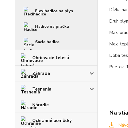
Dĺžka ha
Flexihadice na plyn
Druh plyn
Hadice na pračku
Max. prac
Sacie hadice
Max. tepl
Doba tes
Ohrievacie telesá
Prietok: 
Záhrada
Tesnenia
Náradie
Na sti
Ochranné pomôcky
Návod