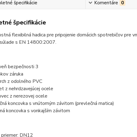
etné špecifikácie
Komentáre
0
tné špecifikácie
tná flexibilná hadica pre pripojenie domácich spotrebičov pre v
v súlade s EN 14800:2007.
veň bezpečnosti 3
okov záruka
rch z odolného PVC
et z nehrdzavejúcej ocele
ovec z nerezovej ocele
čná koncovka s vnútorným závitom (prevlečná matica)
ná koncovka s vonkajším závitom
 priemer: DN12