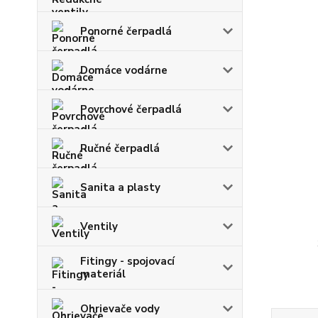
Ponorné čerpadlá
Domáce vodárne
Povrchové čerpadlá
Ručné čerpadlá
Sanita a plasty
Ventily
Fitingy - spojovací
materiál
Ohrievače vody