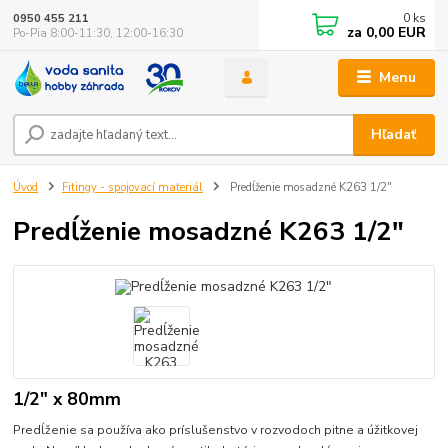
0
ks
0950 455 211
za
0,00 EUR
Po-Pia 8:00-11:30, 12:00-16:30
Menu
Hľadať
Úvod
Fitingy - spojovací materiál
Predĺženie mosadzné K263 1/2"
Predĺženie mosadzné K263 1/2"
1/2" x 80mm
Predĺženie sa používa ako príslušenstvo v rozvodoch pitne a úžitkovej