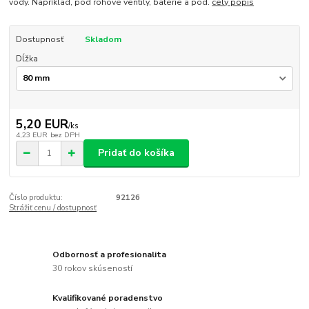
vody. Napríklad, pod rohové ventily, batérie a pod.
celý popis
Dostupnosť
Skladom
Dĺžka
5,20 EUR
/
ks
4,23 EUR
bez DPH
Pridať do košíka
Číslo produktu:
92126
Strážiť cenu / dostupnosť
Odbornosť a profesionalita
30 rokov skúseností
Kvalifikované poradenstvo