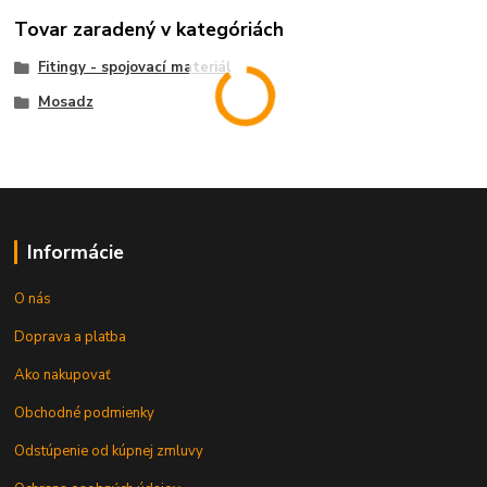
Tovar zaradený v kategóriách
Fitingy - spojovací materiál
Mosadz
Informácie
O nás
Doprava a platba
Ako nakupovať
Obchodné podmienky
Odstúpenie od kúpnej zmluvy