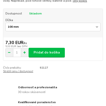
vody. Napríklad, pod rohové ventily, batérie a pod.
celý popis
Dostupnosť
Skladom
Dĺžka
7,30 EUR
/
ks
5,93 EUR
bez DPH
Pridať do košíka
Číslo produktu:
92127
Strážiť cenu / dostupnosť
Odbornosť a profesionalita
30 rokov skúseností
Kvalifikované poradenstvo