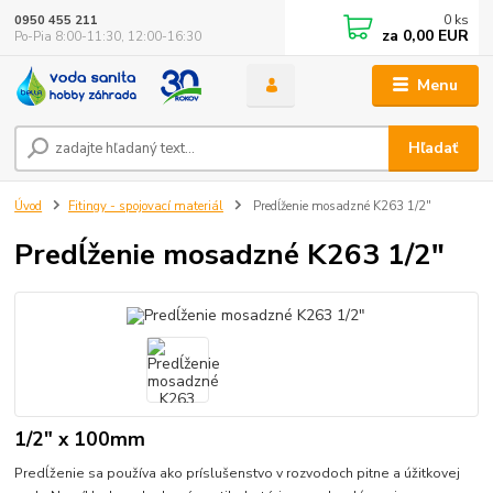
0
ks
0950 455 211
za
0,00 EUR
Po-Pia 8:00-11:30, 12:00-16:30
Menu
Hľadať
Úvod
Fitingy - spojovací materiál
Predĺženie mosadzné K263 1/2"
Predĺženie mosadzné K263 1/2"
1/2" x 100mm
Predĺženie sa používa ako príslušenstvo v rozvodoch pitne a úžitkovej