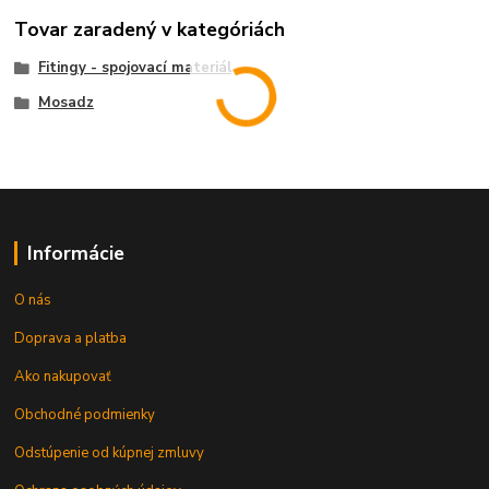
Tovar zaradený v kategóriách
Fitingy - spojovací materiál
Mosadz
Informácie
O nás
Doprava a platba
Ako nakupovať
Obchodné podmienky
Odstúpenie od kúpnej zmluvy