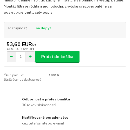
miesto, ideálne napr. do kuchyne. Inštaluje sa priamo na výstup batérie.
Montáž filtra je rýchla a jednoduchá: z výtoku drezovej batérie sa
odskrutkuje perl...
celý popis
Dostupnosť
na dopyt
53,60 EUR
/
ks
43,58 EUR
bez DPH
Pridať do košíka
Číslo produktu:
19016
Strážiť cenu / dostupnosť
Odbornosť a profesionalita
30 rokov skúseností
Kvalifikované poradenstvo
cez telefón alebo e-mail