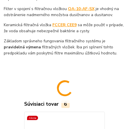
Filter v spojení s filtračnou vložkou
QA-10-AF-SX
je vhodný na
odstránenie nadmerného množstva dusičnanov a dusitanov.
Keramická filtračná vložka
FCCER CEE9
sa môže použiť v prípade,
že voda obsahuje nebezpečné baktérie a cysty.
Základom správneho fungovania filtračného systému je
pravidelná výmena
filtračných vložiek. Iba pri splnení tohto
predpokladu vám poskytnú filtre maximálnu úžitkovú hodnotu.
Súvisiaci tovar
6
Akcia