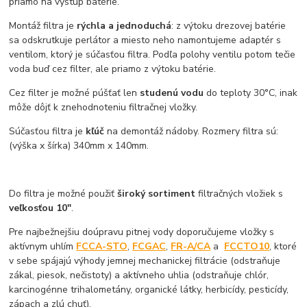
priamo na výstup batérie.
Montáž filtra je
rýchla a jednoduchá
: z výtoku drezovej batérie
sa odskrutkuje perlátor a miesto neho namontujeme adaptér s
ventilom, ktorý je súčasťou filtra. Podľa polohy ventilu potom tečie
voda buď cez filter, ale priamo z výtoku batérie.
Cez filter je možné púšťať len
studenú vodu
do teploty 30°C, inak
môže dôjť k znehodnoteniu filtračnej vložky.
Súčasťou filtra je
kľúč
na demontáž nádoby. Rozmery filtra sú:
(výška x šírka) 340mm x 140mm.
Do filtra je možné použiť
široký sortiment
filtračných vložiek s
veľkosťou 10"
.
Pre najbežnejšiu doúpravu pitnej vody doporučujeme vložky s
aktívnym uhlím
FCCA-STO
,
FCGAC
,
FR-A/CA
a
FCCTO10
, ktoré
v sebe spájajú výhody jemnej mechanickej filtrácie (odstraňuje
zákal, piesok, nečistoty) a aktívneho uhlia (odstraňuje chlór,
karcinogénne trihalometány, organické látky, herbicídy, pesticídy,
zápach a zlú chuť).