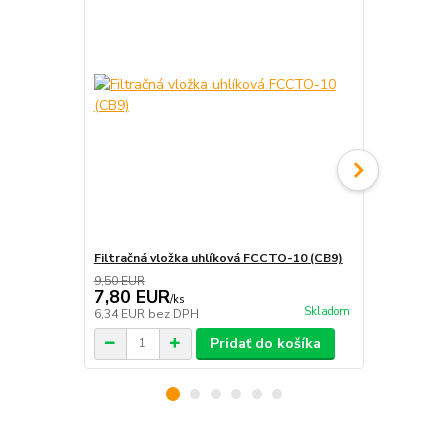
Filtračná vložka uhlíková FCCTO-10 (CB9)
Filtračná v
9,50 EUR
7,80 EUR
9,00 EU
/
ks
Skladom
6,34 EUR
bez DPH
7,32 EUR
be
Pridať do košíka