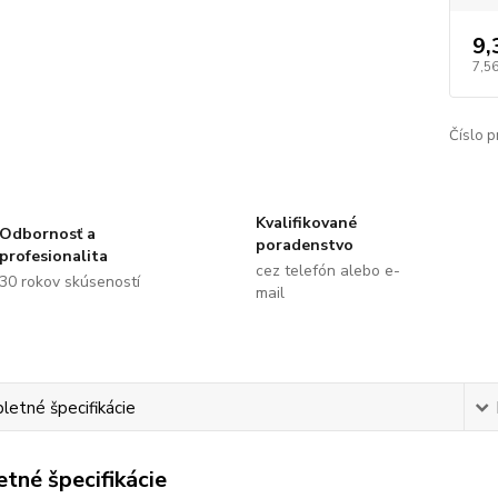
9,
7,5
Číslo p
Kvalifikované
Odbornosť a
poradenstvo
profesionalita
cez telefón alebo e-
30 rokov skúseností
mail
etné špecifikácie
tné špecifikácie