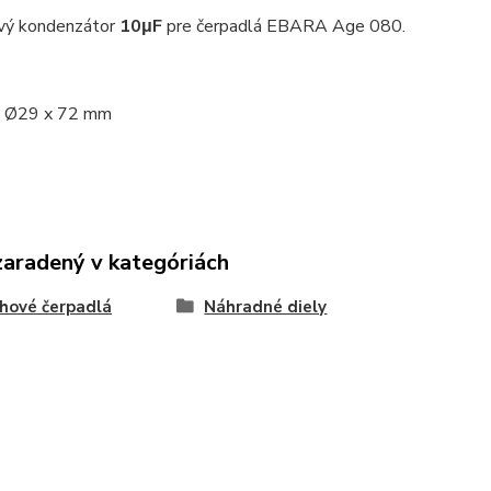
vý kondenzátor
10μF
pre čerpadlá EBARA Age 080.
: Ø29 x 72 mm
zaradený v kategóriách
hové čerpadlá
Náhradné diely