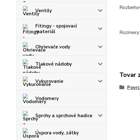
Rozbeho
Ventily
Fitingy - spojovací
materiál
Rozmery
Ohrievače vody
Tlakové nádoby
Tovar 
Vykurovanie
Povrc
Vodomery
Sprchy a sprchové hadice
Úspora vody, zátky