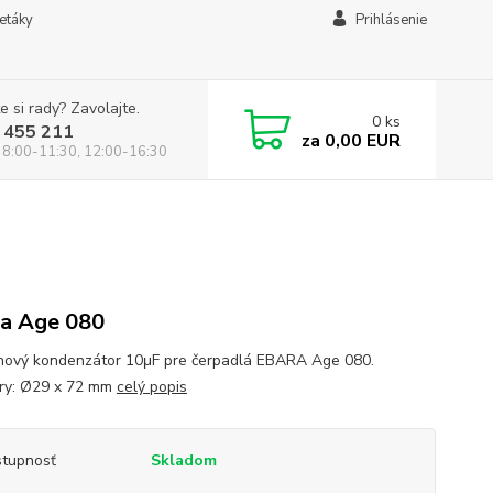
letáky
Prihlásenie
e si rady? Zavolajte.
0
ks
 455 211
za
0,00 EUR
 8:00-11:30, 12:00-16:30
a Age 080
ový kondenzátor 10μF pre čerpadlá EBARA Age 080.
ry: Ø29 x 72 mm
celý popis
tupnosť
Skladom