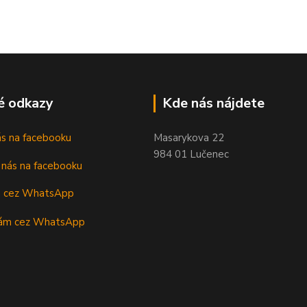
é odkazy
Kde nás nájdete
nás na facebooku
Masarykova 22
984 01 Lučenec
m cez WhatsApp