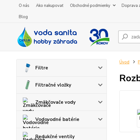
O nás
Ako nakupovať
Obchodné podmienky
Doprava a
Blog
Úvod
P
Filtre
Rozb
Filtračné vložky
Zmäkčovače vody
Vodovodné batérie
Redukčné ventily