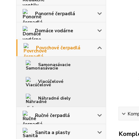
Ponorné čerpadlá
Domáce vodárne
Povrchové čerpadlá
Samonasávacie
Viacúčelové
Náhradné diely
Kompl
Ručné čerpadlá
Sanita a plasty
Komple