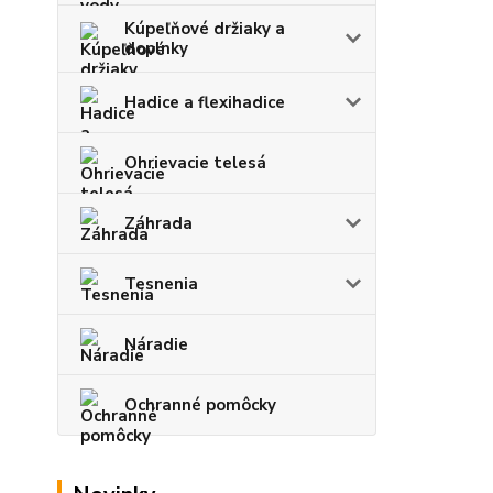
Kúpeľňové držiaky a
doplnky
Hadice a flexihadice
Ohrievacie telesá
Záhrada
Tesnenia
Náradie
Ochranné pomôcky