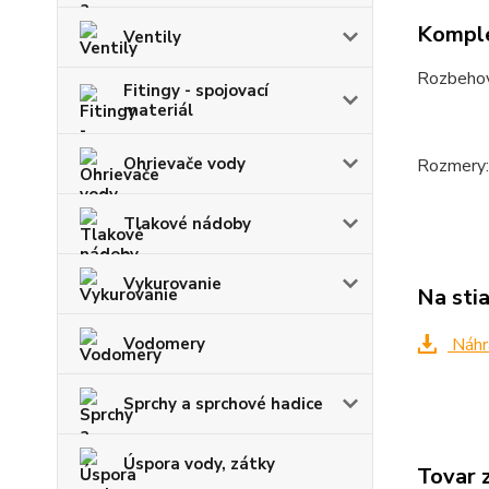
Komple
Ventily
Rozbeho
Fitingy - spojovací
materiál
Ohrievače vody
Rozmery
Tlakové nádoby
Vykurovanie
Na sti
Vodomery
Náhr
Sprchy a sprchové hadice
Úspora vody, zátky
Tovar 