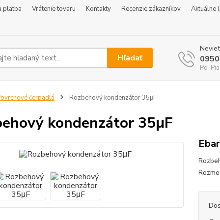
 platba
Vrátenie tovaru
Kontakty
Recenzie zákazníkov
Aktuálne 
Neviet
Hľadať
0950
Po-Pia
ovrchové čerpadlá
Rozbehový kondenzátor 35μF
ehový kondenzátor 35μF
Eba
Rozbeh
Rozme
Dos