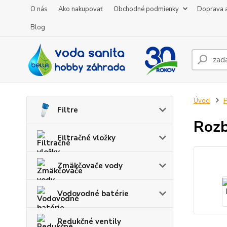
O nás
Ako nakupovať
Obchodné podmienky
Doprava a
Blog
Úvod
P
Filtre
Rozb
Filtračné vložky
Zmäkčovače vody
Vodovodné batérie
Redukčné ventily