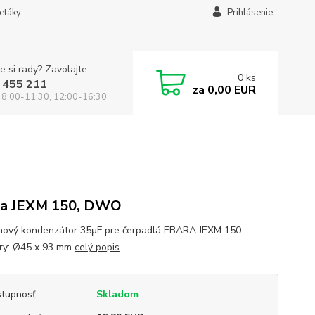
letáky
Prihlásenie
e si rady? Zavolajte.
0
ks
 455 211
za
0,00 EUR
 8:00-11:30, 12:00-16:30
ra JEXM 150, DWO
ový kondenzátor 35μF pre čerpadlá EBARA JEXM 150.
ry: Ø45 x 93 mm
celý popis
tupnosť
Skladom