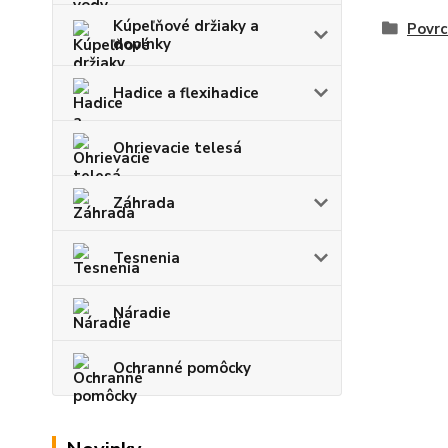
Kúpeľňové držiaky a
Povrc
doplnky
Hadice a flexihadice
Ohrievacie telesá
Záhrada
Tesnenia
Náradie
Ochranné pomôcky