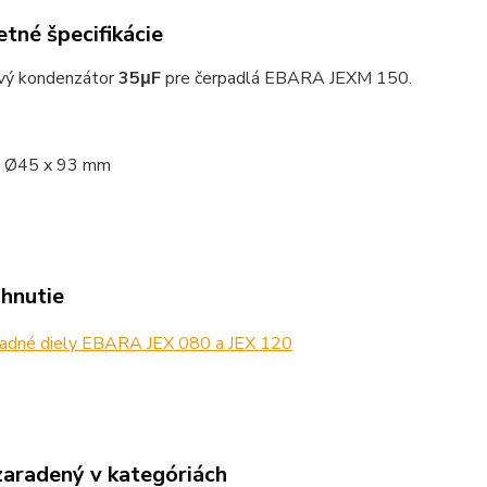
tné špecifikácie
vý kondenzátor
35μF
pre čerpadlá EBARA JEXM 150.
: Ø45 x 93 mm
ahnutie
adné diely EBARA JEX 080 a JEX 120
zaradený v kategóriách