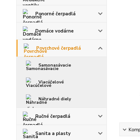
Ponorné čerpadlá
Domáce vodárne
Povrchové čerpadlá
Samonasávacie
Viacúčelové
Náhradné diely
Ručné čerpadlá
Kompl
Sanita a plasty