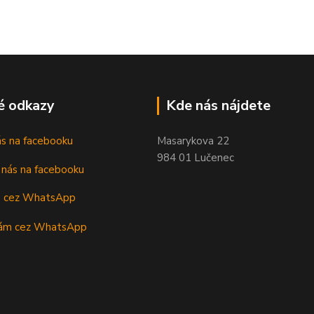
é odkazy
Kde nás nájdete
nás na facebooku
Masarykova 22
984 01 Lučenec
m cez WhatsApp