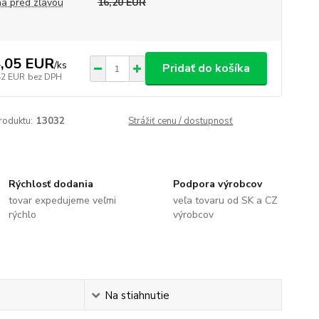
a pred zľavou
16,20 EUR
,05 EUR
/
ks
Pridať do košíka
42 EUR
bez DPH
roduktu:
13032
Strážiť cenu / dostupnosť
Rýchlosť dodania
Podpora výrobcov
tovar expedujeme veľmi
veľa tovaru od SK a CZ
rýchlo
výrobcov
Na stiahnutie