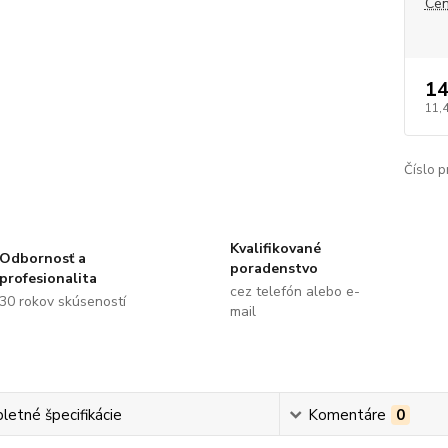
Cen
14
11,
Číslo p
Kvalifikované
Odbornosť a
poradenstvo
profesionalita
cez telefón alebo e-
30 rokov skúseností
mail
etné špecifikácie
Komentáre
0