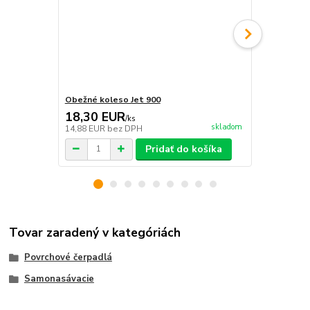
Obežné koleso Jet 900
Difuzór Jet 
18,30 EUR
10,15 E
/
ks
skladom
14,88 EUR
bez DPH
8,25 EUR
be
Pridať do košíka
Tovar zaradený v kategóriách
Povrchové čerpadlá
Samonasávacie