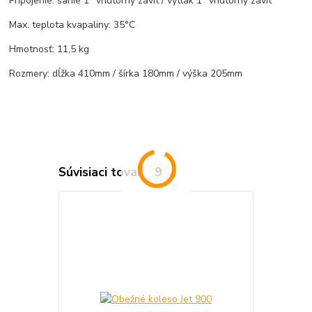
Pripojenie: sanie 1" vnútorný závit / výtlak 1" vnútorný závit
Max. teplota kvapaliny: 35°C
Hmotnosť: 11,5 kg
Rozmery: dĺžka 410mm / šírka 180mm / výška 205mm
Súvisiaci tovar
9