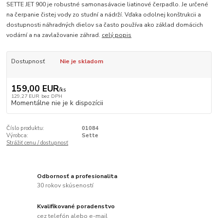
SETTE JET 900 je robustné samonasávacie liatinové čerpadlo. Je určené
na čerpanie čistej vody zo studní a nádrží. Vďaka odolnej konštrukcii a
dostupnosti náhradných dielov sa často používa ako základ domácich
vodární a na zavlažovanie záhrad.
celý popis
Dostupnosť
Nie je skladom
159,00 EUR
/
ks
129,27 EUR
bez DPH
Momentálne nie je k dispozícii
Číslo produktu:
01084
Výrobca:
Sette
Strážiť cenu / dostupnosť
Odbornosť a profesionalita
30 rokov skúseností
Kvalifikované poradenstvo
cez telefón alebo e-mail