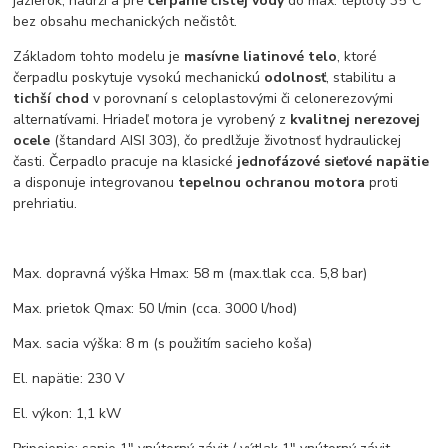
jazierok, nádrží a pre
čerpanie čistej vody
do max. teploty 35°C
bez obsahu mechanických nečistôt.
Základom tohto modelu je
masívne liatinové telo
, ktoré
čerpadlu poskytuje vysokú mechanickú
odolnosť
, stabilitu a
tichší chod
v porovnaní s celoplastovými či celonerezovými
alternatívami. Hriadeľ motora je vyrobený z
kvalitnej nerezovej
ocele
(štandard AISI 303), čo predlžuje životnosť hydraulickej
časti. Čerpadlo pracuje na klasické
jednofázové sieťové napätie
a disponuje integrovanou
tepelnou ochranou motora
proti
prehriatiu.
Max. dopravná výška Hmax: 58 m (max.tlak cca. 5,8 bar)
Max. prietok Qmax: 50 l/min (cca. 3000 l/hod)
Max. sacia výška: 8 m (s použitím sacieho koša)
El. napätie: 230 V
El. výkon: 1,1 kW