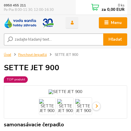
0
ks
0950 455 211
za
0,00 EUR
Po-Pia 8:00-11:30, 12:00-16:30
Menu
Hľadať
Úvod
Povrchové čerpadlá
SETTE JET 900
SETTE JET 900
TOP produkt
samonasávacie čerpadlo