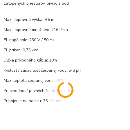
zatopených priestorov, pivníc a pod..
Max. dopravná výška: 9,5 m
Max. dopravné množstvo: 216 l/min
El .napájanie: 230 V / 50 Hz
El. príkon: 0,75 kW
Dĺžka prívodného kábla: 10m
Kyslosť / zásaditosť čerpanej vody: 6-8 pH
Max. teplota čerpanej vody: 35°C
Priechodnosť pevných častíc: max. 5 mm
Prípojenie na hadicu: 25÷32 mm