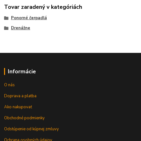
Tovar zaradený v kategóriách
Ponorné čerpadlá
Drenážne
Informácie
O nás
Doprava a platba
Ako nakupovať
Obchodné podmienky
Odstúpenie od kúpnej zmluvy
Ochrana osobných údajov