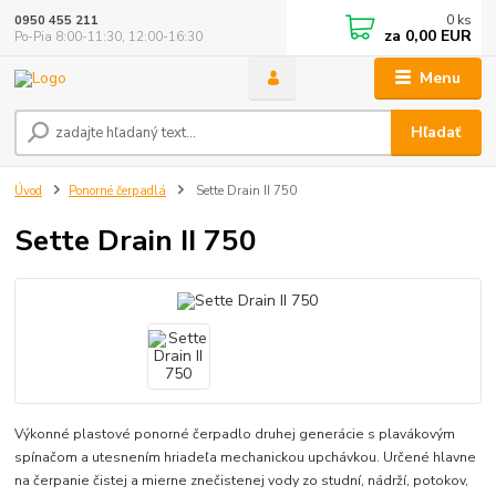
0
ks
0950 455 211
za
0,00 EUR
Po-Pia 8:00-11:30, 12:00-16:30
Menu
Hľadať
Úvod
Ponorné čerpadlá
Sette Drain II 750
Sette Drain II 750
Výkonné plastové ponorné čerpadlo druhej generácie s plavákovým
spínačom a utesnením hriadeľa mechanickou upchávkou. Určené hlavne
na čerpanie čistej a mierne znečistenej vody zo studní, nádrží, potokov,