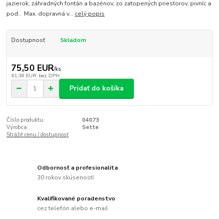
jazierok, záhradných fontán a bazénov, zo zatopených priestorov, pivníc a
pod.. Max. dopravná v...
celý popis
Dostupnosť
Skladom
75,50 EUR
/
ks
61,38 EUR
bez DPH
Pridať do košíka
Číslo produktu:
04073
Výrobca:
Sette
Strážiť cenu / dostupnosť
Odbornosť a profesionalita
30 rokov skúseností
Kvalifikované poradenstvo
cez telefón alebo e-mail