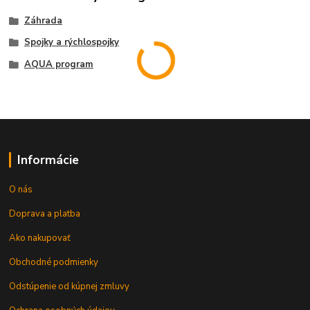
Záhrada
Spojky a rýchlospojky
AQUA program
Informácie
O nás
Doprava a platba
Ako nakupovať
Obchodné podmienky
Odstúpenie od kúpnej zmluvy