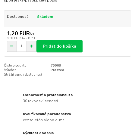
spon (eska-pások).
celý popis
Dostupnosť
Skladom
1,20 EUR
/
ks
0,98 EUR
bez DPH
Pridať do košíka
Číslo produktu:
70009
Výrobca:
Plasted
Strážiť cenu / dostupnosť
Odbornosť a profesionalita
30 rokov skúseností
Kvalifikované poradenstvo
cez telefón alebo e-mail
Rýchlosť dodania