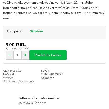
väčšine výtokových ramienok, buď na vonkajší závit 22mm, alebo
pomocou pribalenej redukcie na vnútorný závit 24mm. Vodný prúd:
perlenie / sprcha Celková dĺžka: 7,5 cm Pripojovací závit: 22 / 24 mm
celý
popis
Dostupnosť
Skladom
3,90 EUR
/
ks
3,17 EUR
bez DPH
Pridať do košíka
Číslo produktu:
60077
EAN kód:
8584060029277
Výrobca:
Aquaristo
Strážiť cenu / dostupnosť
Odbornosť a profesionalita
30 rokov skúseností