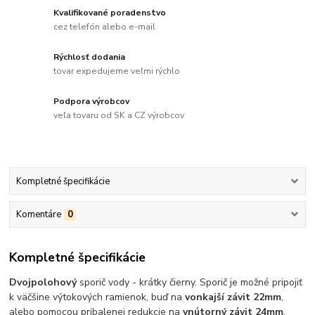
Kvalifikované poradenstvo
cez telefón alebo e-mail
Rýchlosť dodania
tovar expedujeme veľmi rýchlo
Podpora výrobcov
veľa tovaru od SK a CZ výrobcov
Kompletné špecifikácie
Komentáre
0
Kompletné špecifikácie
Dvojpolohový
sporič vody - krátky čierny. Sporič je možné pripojiť
k väčšine výtokových ramienok, buď na
vonkajší závit 22mm
,
alebo pomocou pribalenej redukcie na
vnútorný závit 24mm
.