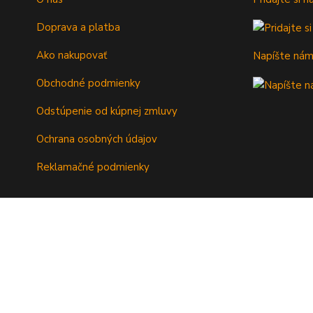
Doprava a platba
Ako nakupovať
Napíšte ná
Obchodné podmienky
Odstúpenie od kúpnej zmluvy
Ochrana osobných údajov
Reklamačné podmienky
Copyright © 2018 Bella - priemyselný tovar