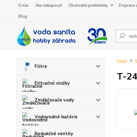
O nás
Ako nakupovať
Obchodné podmienky
Doprava a
Blog
Úvod
S
Filtre
T-24
Filtračné vložky
Zmäkčovače vody
Vodovodné batérie
Redukčné ventily