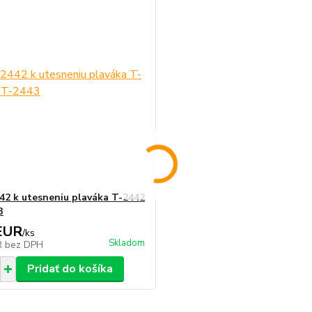
42 k utesneniu plaváka T-2442
3
EUR
/
ks
Skladom
R
bez DPH
Pridať do košíka