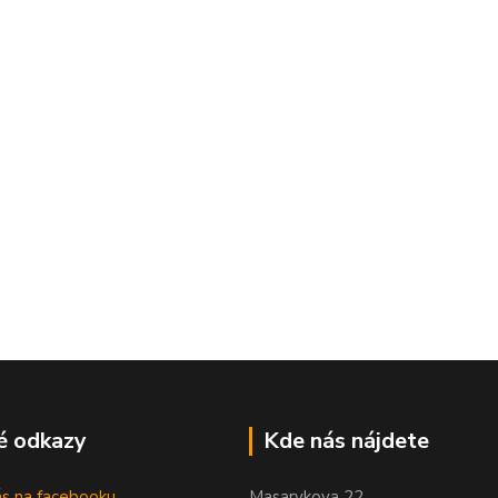
é odkazy
Kde nás nájdete
nás na facebooku
Masarykova 22