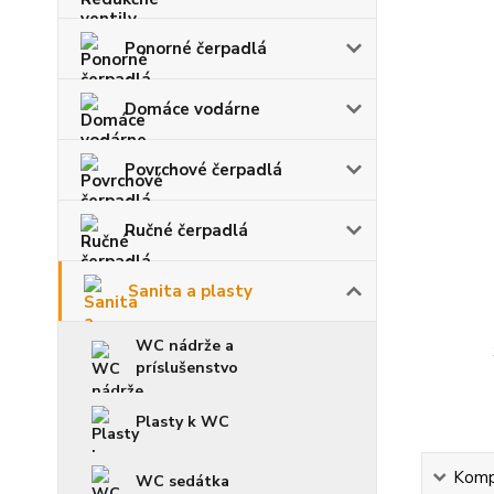
Ponorné čerpadlá
Domáce vodárne
Povrchové čerpadlá
Ručné čerpadlá
Sanita a plasty
WC nádrže a
príslušenstvo
Plasty k WC
Kompl
WC sedátka