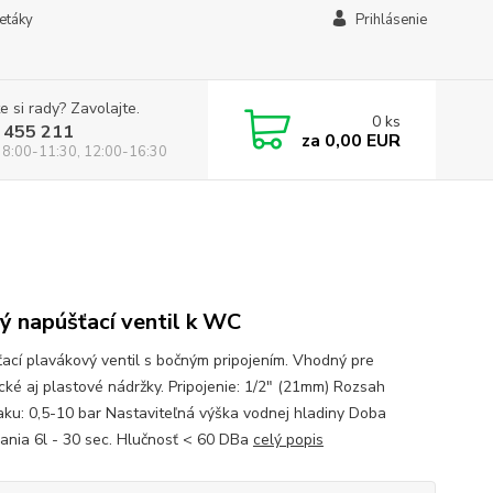
letáky
Prihlásenie
e si rady? Zavolajte.
0
ks
 455 211
za
0,00 EUR
 8:00-11:30, 12:00-16:30
ý napúšťací ventil k WC
ací plavákový ventil s bočným pripojením. Vhodný pre
cké aj plastové nádržky. Pripojenie: 1/2" (21mm) Rozsah
laku: 0,5-10 bar Nastaviteľná výška vodnej hladiny Doba
ania 6l - 30 sec. Hlučnosť < 60 DBa
celý popis