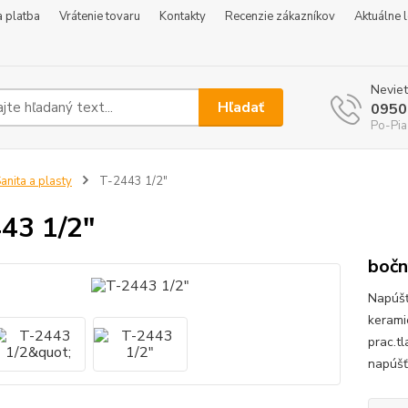
 platba
Vrátenie tovaru
Kontakty
Recenzie zákazníkov
Aktuálne 
Neviet
Hľadať
0950
Po-Pia
anita a plasty
T-2443 1/2"
43 1/2"
bočn
Napúšť
kerami
prac.t
napúšť