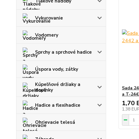
Tlakové nádoby
Vykurovanie
Vodomery
Sprchy a sprchové hadice
Úspora vody, zátky
Kúpeľňové držiaky a
Sada 24
doplnky
a T-244
1,70 
Hadice a flexihadice
1,38 EU
Ohrievacie telesá