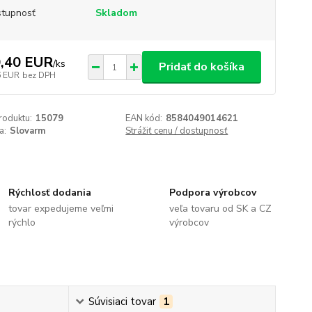
tupnosť
Skladom
,40 EUR
/
ks
Pridať do košíka
6 EUR
bez DPH
roduktu:
15079
EAN kód:
8584049014621
a:
Slovarm
Strážiť cenu / dostupnosť
Rýchlosť dodania
Podpora výrobcov
tovar expedujeme veľmi
veľa tovaru od SK a CZ
rýchlo
výrobcov
Súvisiaci tovar
1