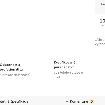
Dos
10
8,4
Číslo p
Výrobc
Kvalifikované
Odbornosť a
poradenstvo
profesionalita
cez telefón alebo e-
30 rokov skúseností
mail
etné špecifikácie
Komentáre
0