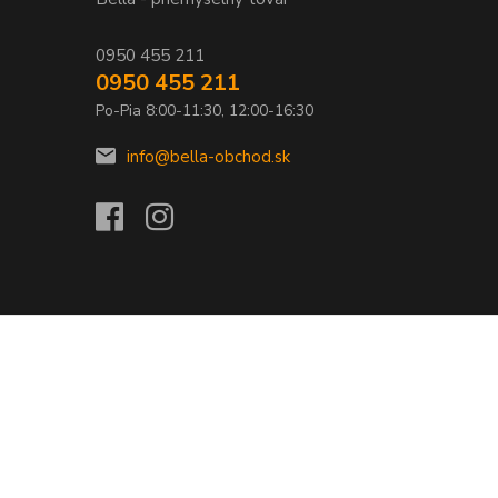
0950 455 211
0950 455 211
Po-Pia 8:00-11:30, 12:00-16:30
info@bella-obchod.sk
Vytvorené na
Eshop-rychlo.sk