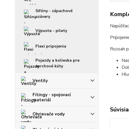
Sifóny - zápachové
Komple
uzávery
Napúšťací
Výpuste - pilety
Pripojeni
Flexi pripojenia
Rozsah pr
Nas
Pojazdy a kolieska pre
sprchové kúty
Dob
Hlu
Ventily
Fitingy - spojovací
materiál
Súvisia
Ohrievače vody