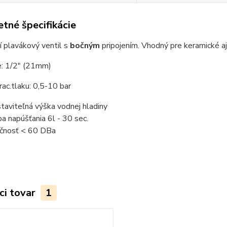
tné špecifikácie
 plavákový ventil s
bočným
pripojením. Vhodný pre keramické aj
e: 1/2" (21mm)
ac.tlaku: 0,5-10 bar
taviteľná výška vodnej hladiny
a napúšťania 6l - 30 sec.
čnosť < 60 DBa
ci tovar
1