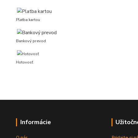
Platba kartou
Bankový prevod
Hotovosť
Informácie
Užitočn
O nás
Pridajte si 