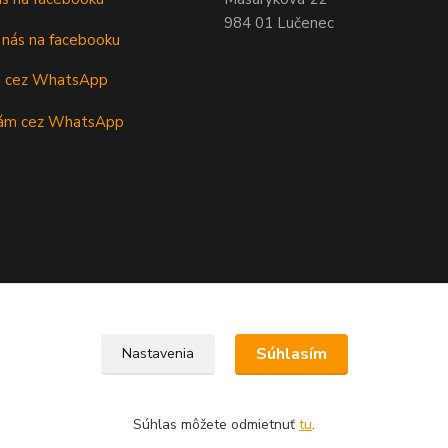
984 01 Lučenec
m cez WhatsApp
Súhlasím
Nastavenia
Súhlas môžete odmietnuť
tu
.