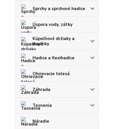
Sprchy a sprchové hadice
Úspora vody, zátky
Kúpeľňové držiaky a
doplnky
Hadice a flexihadice
Ohrievacie telesá
Záhrada
Tesnenia
Náradie