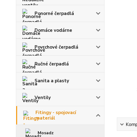
Ponorné čerpadlá
Domáce vodárne
Povrchové čerpadlá
Ručné čerpadlá
Sanita a plasty
Ventily
Fitingy - spojovací
materiál
Kompl
Mosadz