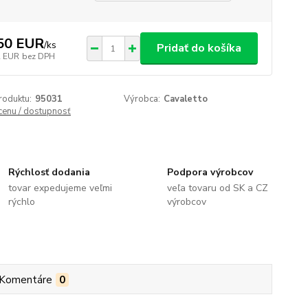
50 EUR
/
ks
Pridať do košíka
2 EUR
bez DPH
roduktu:
95031
Výrobca:
Cavaletto
 cenu / dostupnosť
Rýchlosť dodania
Podpora výrobcov
tovar expedujeme veľmi
veľa tovaru od SK a CZ
rýchlo
výrobcov
Komentáre
0