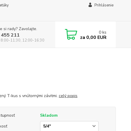
letáky
Prihlásenie
e si rady? Zavolajte.
0
ks
 455 211
za
0,00 EUR
 8:00-11:30, 12:00-16:30
ný T-kus s vnútornými závitmi.
celý popis
tupnosť
Skladom
kosť