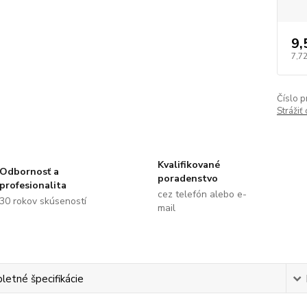
9,
7,7
Číslo p
Strážiť
Kvalifikované
Odbornosť a
poradenstvo
profesionalita
cez telefón alebo e-
30 rokov skúseností
mail
etné špecifikácie