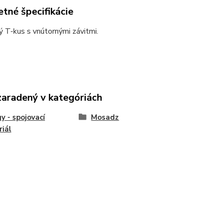
tné špecifikácie
 T-kus s vnútornými závitmi.
zaradený v kategóriách
gy - spojovací
Mosadz
iál