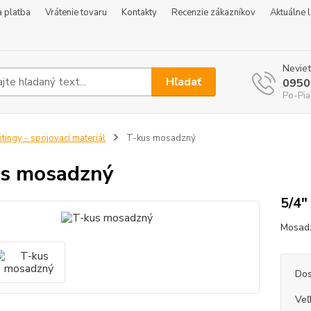
 platba
Vrátenie tovaru
Kontakty
Recenzie zákazníkov
Aktuálne 
Neviet
Hľadať
0950
Po-Pia
itingy - spojovací materiál
T-kus mosadzný
s mosadzný
5/4"
Mosadz
Dos
Veľ