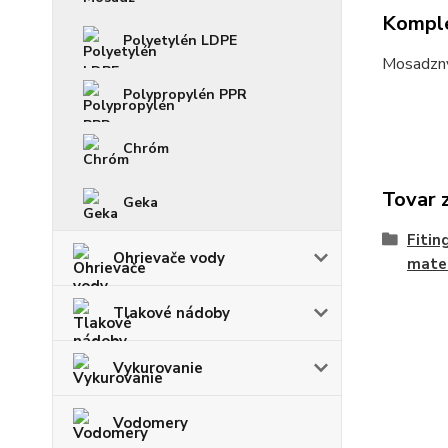
Komple
Polyetylén LDPE
Mosadzný
Polypropylén PPR
Chróm
Tovar 
Geka
Fitin
Ohrievače vody
mater
Tlakové nádoby
Vykurovanie
Vodomery