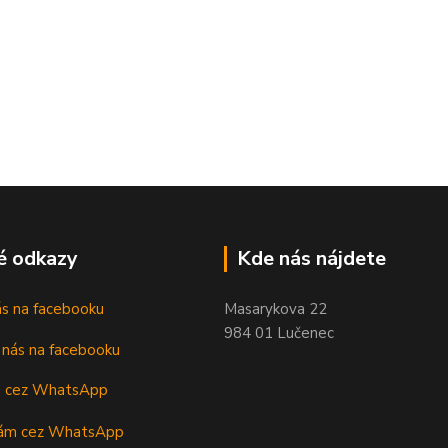
é odkazy
Kde nás nájdete
nás na facebooku
Masarykova 22
984 01 Lučenec
m cez WhatsApp