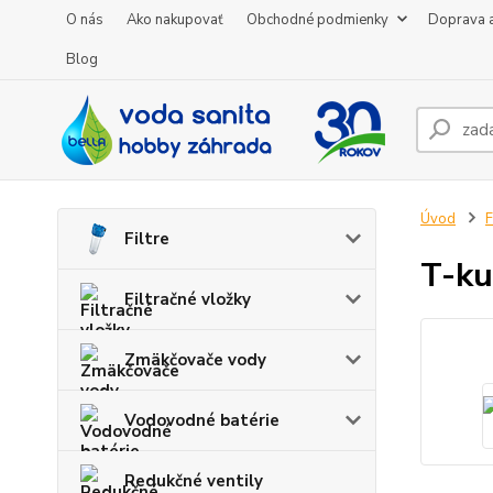
O nás
Ako nakupovať
Obchodné podmienky
Doprava a
Blog
Úvod
F
Filtre
T-ku
Filtračné vložky
Zmäkčovače vody
Vodovodné batérie
Redukčné ventily