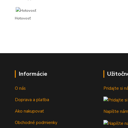
Hotovosť
Informácie
Užitočn
O nás
Pridajte si 
Doprava a platba
Ako nakupovať
Napíšte ná
Obchodné podmienky