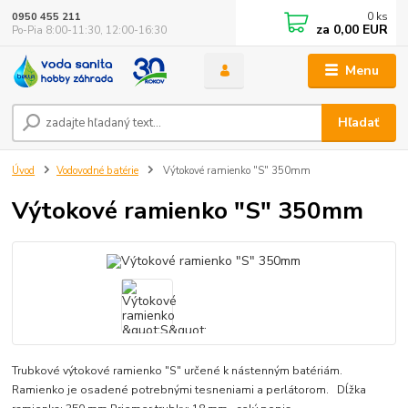
0
ks
0950 455 211
za
0,00 EUR
Po-Pia 8:00-11:30, 12:00-16:30
Menu
Hľadať
Úvod
Vodovodné batérie
Výtokové ramienko "S" 350mm
Výtokové ramienko "S" 350mm
Trubkové výtokové ramienko "S" určené k nástenným batériám.
Ramienko je osadené potrebnými tesneniami a perlátorom. Dĺžka