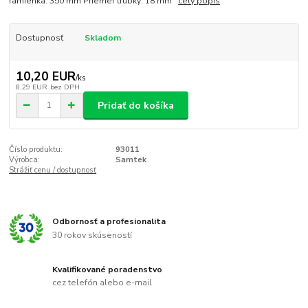
ramienka: 350 mm Priemer trubky: 18 mm
celý popis
Dostupnosť
Skladom
10,20 EUR
/
ks
8,29 EUR
bez DPH
Pridať do košíka
Číslo produktu:
93011
Výrobca:
Samtek
Strážiť cenu / dostupnosť
Odbornosť a profesionalita
30 rokov skúseností
Kvalifikované poradenstvo
cez telefón alebo e-mail