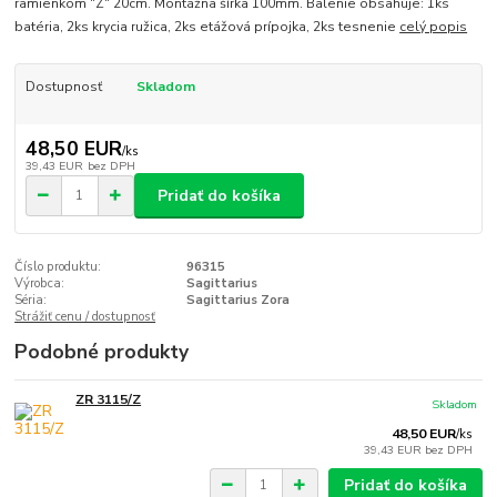
ramienkom "Z" 20cm. Montážna šírka 100mm. Balenie obsahuje: 1ks
batéria, 2ks krycia ružica, 2ks etážová prípojka, 2ks tesnenie
celý popis
Dostupnosť
Skladom
48,50 EUR
/
ks
39,43 EUR
bez DPH
Pridať do košíka
Číslo produktu:
96315
Výrobca:
Sagittarius
Séria:
Sagittarius Zora
Strážiť cenu / dostupnosť
Podobné produkty
ZR 3115/Z
Skladom
48,50 EUR
/
ks
39,43 EUR
bez DPH
Pridať do košíka