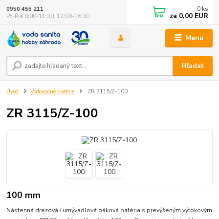
0
ks
0950 455 211
za
0,00 EUR
Po-Pia 8:00-11:30, 12:00-16:30
Menu
Hľadať
Úvod
Vodovodné batérie
ZR 3115/Z-100
ZR 3115/Z-100
100 mm
Nástenná drezová / umývadlová páková batéria s prevýšeným výtokovým