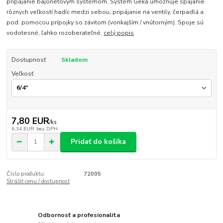
pripájanie bajonetovým systémom. Systém Geka umožňuje spájanie
rôznych veľkostí hadíc medzi sebou, pripájanie na ventily, čerpadlá a
pod. pomocou prípojky so závitom (vonkajším / vnútorným). Spoje sú
vodotesné, ľahko rozoberateľné.
celý popis
Dostupnosť
Skladom
Veľkosť
7,80 EUR
/
ks
6,34 EUR
bez DPH
Pridať do košíka
Číslo produktu:
72005
Strážiť cenu / dostupnosť
Odbornosť a profesionalita