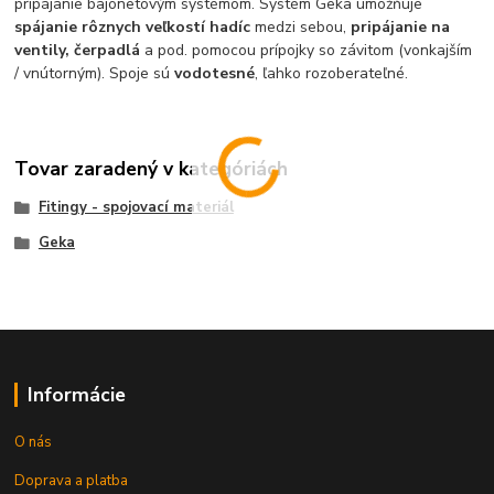
pripájanie bajonetovým systémom. Systém Geka umožňuje
spájanie rôznych veľkostí hadíc
medzi sebou,
pripájanie na
ventily, čerpadlá
a pod. pomocou prípojky so závitom (vonkajším
/ vnútorným). Spoje sú
vodotesné
, ľahko rozoberateľné.
Tovar zaradený v kategóriách
Fitingy - spojovací materiál
Geka
Informácie
O nás
Doprava a platba