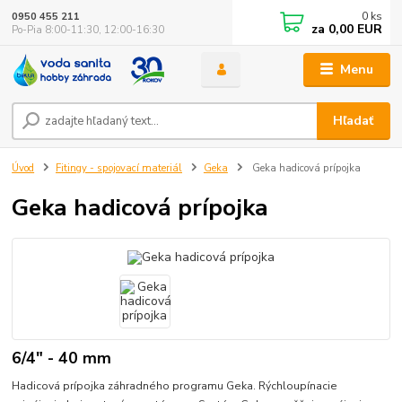
0
ks
0950 455 211
za
0,00 EUR
Po-Pia 8:00-11:30, 12:00-16:30
Menu
Hľadať
Úvod
Fitingy - spojovací materiál
Geka
Geka hadicová prípojka
Geka hadicová prípojka
6/4" - 40 mm
Hadicová prípojka záhradného programu Geka. Rýchloupínacie