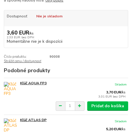
a spodnej nádoby filtra.
celý popis
Dostupnosť
Nie je skladom
3,60 EUR
/
ks
2,93 EUR
bez DPH
Momentálne nie je k dispozícii
Číslo produktu:
90008
Strážiť cenu / dostupnosť
Podobné produkty
Kľúč AQUA FP3
Skladom
3,70 EUR
/
ks
3,01 EUR
bez DPH
Pridať do košíka
Kľúč ATLAS DP
Skladom
5,20 EUR
/
ks