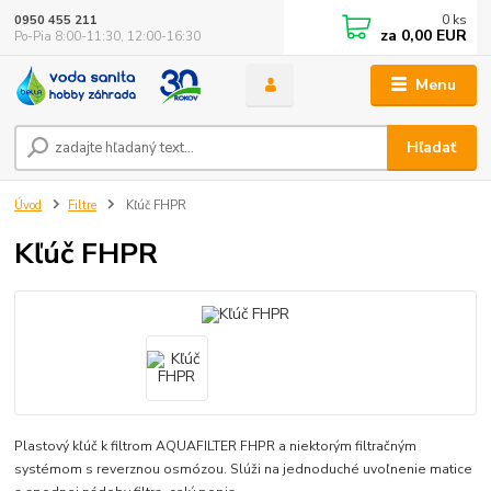
0
ks
0950 455 211
za
0,00 EUR
Po-Pia 8:00-11:30, 12:00-16:30
Menu
Hľadať
Úvod
Filtre
Kľúč FHPR
Kľúč FHPR
Plastový kľúč k filtrom AQUAFILTER FHPR a niektorým filtračným
systémom s reverznou osmózou. Slúži na jednoduché uvoľnenie matice