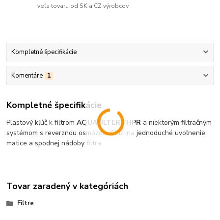
veľa tovaru od SK a CZ výrobcov
Kompletné špecifikácie
Komentáre
1
Kompletné špecifikácie
Plastový kľúč k filtrom
AQUAFILTER FHPR
a niektorým filtračným
systémom s reverznou osmózou. Slúži na jednoduché uvoľnenie
matice a spodnej nádoby filtra.
Tovar zaradený v kategóriách
Filtre