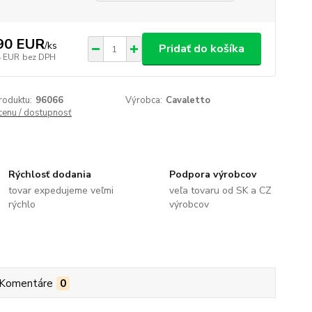
90 EUR
/
ks
Pridať do košíka
4 EUR
bez DPH
roduktu:
96066
Výrobca:
Cavaletto
 cenu / dostupnosť
Rýchlosť dodania
Podpora výrobcov
tovar expedujeme veľmi
veľa tovaru od SK a CZ
rýchlo
výrobcov
Komentáre
0