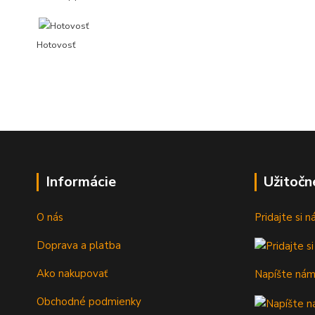
Hotovosť
Informácie
Užitočn
O nás
Pridajte si 
Doprava a platba
Ako nakupovať
Napíšte ná
Obchodné podmienky