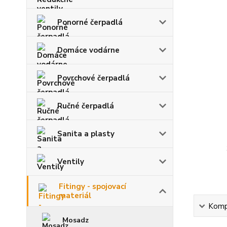
Ponorné čerpadlá
Domáce vodárne
Povrchové čerpadlá
Ručné čerpadlá
Sanita a plasty
Ventily
Fitingy - spojovací
materiál
Kompl
Mosadz