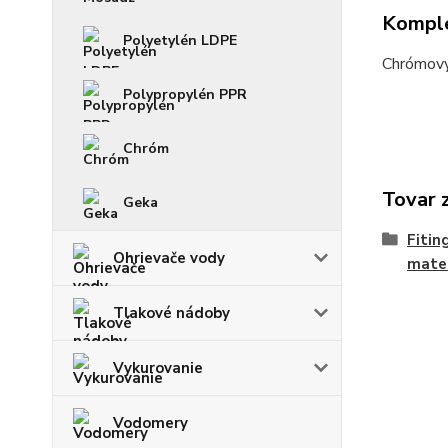
Komple
Polyetylén LDPE
Chrómový 
Polypropylén PPR
Chróm
Tovar 
Geka
Fitin
Ohrievače vody
mater
Tlakové nádoby
Vykurovanie
Vodomery