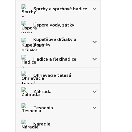
Sprchy a sprchové hadice
Úspora vody, zátky
Kúpeľňové držiaky a
doplnky
Hadice a flexihadice
Ohrievacie telesá
Záhrada
Tesnenia
Náradie