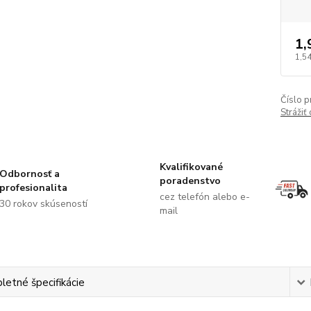
1,
1,5
Číslo p
Strážiť
Kvalifikované
Odbornosť a
poradenstvo
profesionalita
cez telefón alebo e-
30 rokov skúseností
mail
etné špecifikácie