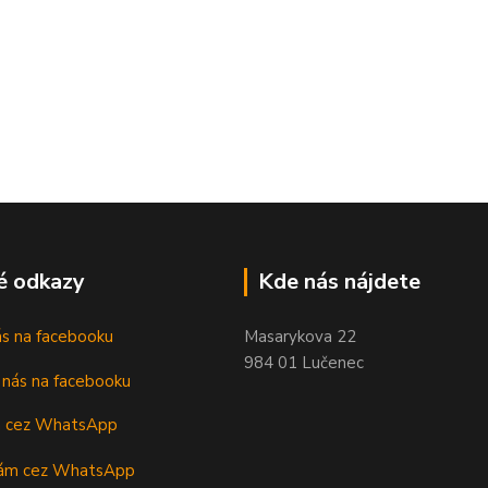
é odkazy
Kde nás nájdete
nás na facebooku
Masarykova 22
984 01 Lučenec
m cez WhatsApp