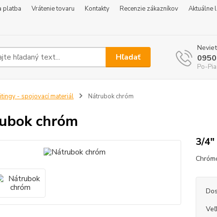
 platba
Vrátenie tovaru
Kontakty
Recenzie zákazníkov
Aktuálne 
Neviet
Hľadať
0950
Po-Pia
itingy - spojovací materiál
Nátrubok chróm
ubok chróm
3/4"
Chrómo
Dos
Veľ