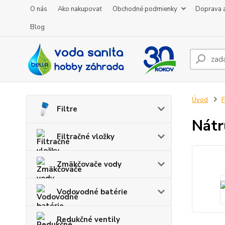
O nás
Ako nakupovať
Obchodné podmienky
Doprava a
Blog
Úvod
F
Filtre
Nátr
Filtračné vložky
Zmäkčovače vody
Vodovodné batérie
Redukčné ventily