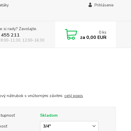
letáky
Prihlásenie
e si rady? Zavolajte.
0
ks
 455 211
za
0,00 EUR
 8:00-11:30, 12:00-16:30
vý nátrubok s vnútornými závitmi.
celý popis
tupnosť
Skladom
kosť