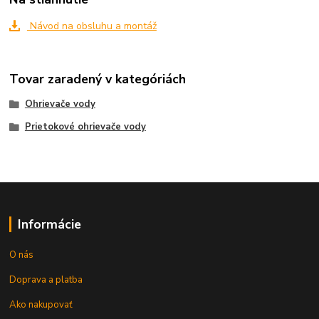
Návod na obsluhu a montáž
Tovar zaradený v kategóriách
Ohrievače vody
Prietokové ohrievače vody
Informácie
O nás
Doprava a platba
Ako nakupovať