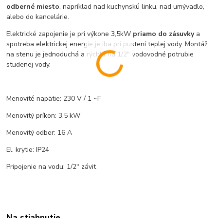
odberné miesto
, napríklad nad kuchynskú linku, nad umývadlo,
alebo do kancelárie.
Elektrické zapojenie je pri výkone 3,5kW
priamo do zásuvky
a
spotreba elektrickej energie je iba pri pustení teplej vody. Montáž
na stenu je jednoduchá a rýchla na 1/2" vodovodné potrubie
studenej vody.
Menovité napätie: 230 V / 1 ~F
Menovitý príkon: 3,5 kW
Menovitý odber: 16 A
El. krytie: IP24
Pripojenie na vodu: 1/2" závit
Na stiahnutie