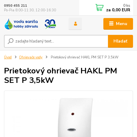
0
ks
0950 455 211
za
0,00 EUR
Po-Pia 8:00-11:30, 12:00-16:30
Menu
Hľadať
Úvod
Ohrievače vody
Prietokový ohrievač HAKL PM SET P 3,5kW
Prietokový ohrievač HAKL PM
SET P 3,5kW