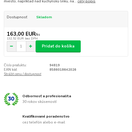
miesto, napríklad nad kuchynskú linku, na...
celý popis
Dostupnosť
Skladom
163,00 EUR
/
ks
132,52 EUR
bez DPH
Pridať do košíka
Číslo produktu:
94819
EAN kód:
8586018642026
Strážiť cenu / dostupnosť
Odbornosť a profesionalita
30 rokov skúseností
Kvalifikované poradenstvo
cez telefón alebo e-mail