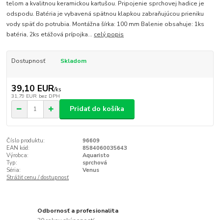
telom a kvalitnou keramickou kartušou. Pripojenie sprchovej hadice je
odspodu. Batéria je vybavená spätnou klapkou zabraňujúcou prieniku
vody späť do potrubia. Montážna šírka: 100 mm Balenie obsahuje: 1ks
batéria, 2ks etážová prípojka...
celý popis
Dostupnosť
Skladom
39,10 EUR
/
ks
31,79 EUR
bez DPH
Pridať do košíka
Číslo produktu:
96609
EAN kód:
8584060035643
Výrobca:
Aquaristo
Typ:
sprchová
Séria:
Venus
Strážiť cenu / dostupnosť
Odbornosť a profesionalita