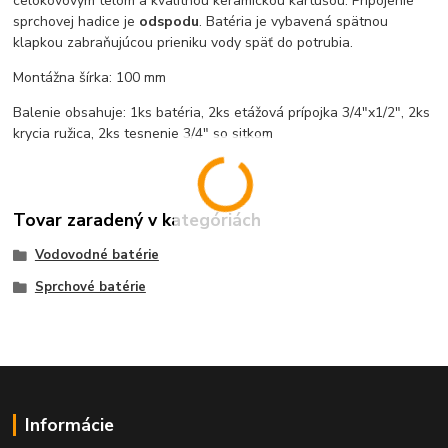
celokovovým telom a kvalitnou keramickou kartušou. Pripojenie
sprchovej hadice je
odspodu
. Batéria je vybavená spätnou
klapkou zabraňujúcou prieniku vody späť do potrubia.
Montážna šírka: 100 mm
Balenie obsahuje: 1ks batéria, 2ks etážová prípojka 3/4"x1/2", 2ks
krycia ružica, 2ks tesnenie 3/4" so sitkom
Tovar zaradený v kategóriách
Vodovodné batérie
Sprchové batérie
Informácie