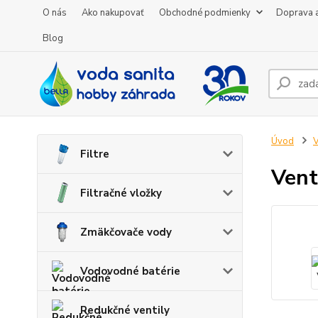
O nás
Ako nakupovať
Obchodné podmienky
Doprava a
Blog
Úvod
V
Filtre
Vent
Filtračné vložky
Zmäkčovače vody
Vodovodné batérie
Redukčné ventily