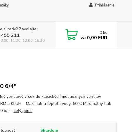
letáky
Prihlásenie
e si rady? Zavolajte.
0
ks
 455 211
za
0,00 EUR
 8:00-11:30, 12:00-16:30
0 6/4"
ný ventilový vršok do klasických mosadzných ventilov
M a KLUM. Maximálna teplota vody: 60°C Maximálny tlak
 10 bar
celý popis
tupnosť
Skladom