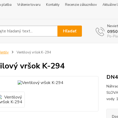
 platba
Vrátenie tovaru
Kontakty
Recenzie zákazníkov
Aktuálne 
Neviet
Hľadať
0950
Po-Pia
entily
Ventilový vršok K-294
ilový vršok K-294
DN4
Náhrad
SLOVAR
vody:
Dos