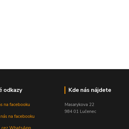
é odkazy
Kde nás nájdete
nás na facebooku
Masarykova 22
984 01 Lučenec
m cez WhatsApp