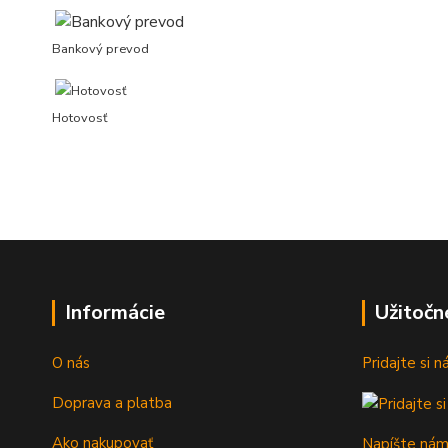
Bankový prevod
Hotovosť
Informácie
Užitočn
O nás
Pridajte si 
Doprava a platba
Ako nakupovať
Napíšte ná