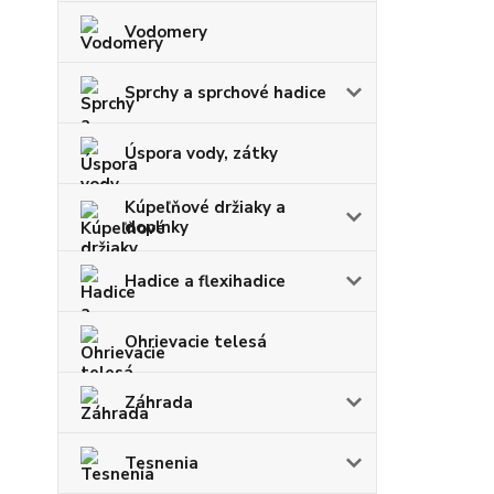
Vodomery
Sprchy a sprchové hadice
Úspora vody, zátky
Kúpeľňové držiaky a
doplnky
Hadice a flexihadice
Ohrievacie telesá
Záhrada
Tesnenia