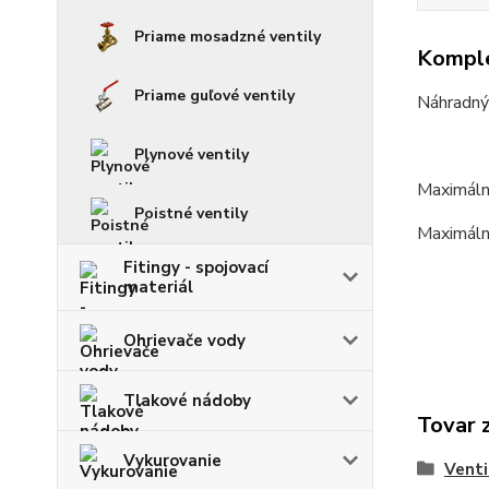
Priame mosadzné ventily
Komple
Priame guľové ventily
Náhradný
Plynové ventily
Maximáln
Poistné ventily
Maximálny
Fitingy - spojovací
materiál
Ohrievače vody
Tlakové nádoby
Tovar 
Vykurovanie
Venti