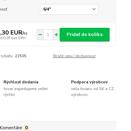
kosť
,30 EUR
/
ks
Pridať do košíka
38 EUR
bez DPH
roduktu:
22505
Strážiť cenu / dostupnosť
Rýchlosť dodania
Podpora výrobcov
tovar expedujeme veľmi
veľa tovaru od SK a CZ
rýchlo
výrobcov
Komentáre
0