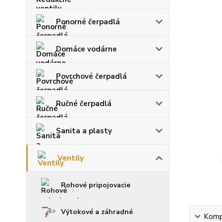
Ponorné čerpadlá
Domáce vodárne
Povrchové čerpadlá
Ručné čerpadlá
Sanita a plasty
Ventily
Rohové pripojovacie
Výtokové a záhradné
Kompl