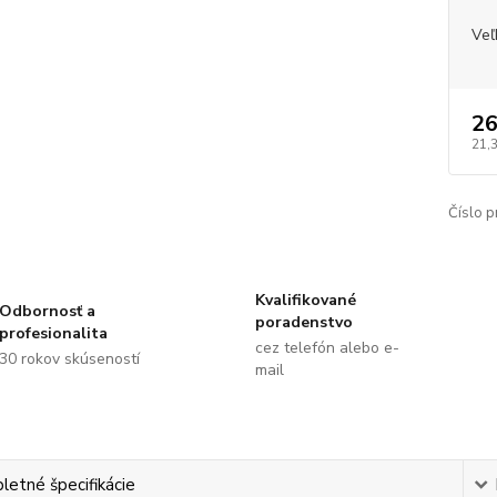
Veľ
26
21,
Číslo p
Kvalifikované
Odbornosť a
poradenstvo
profesionalita
cez telefón alebo e-
30 rokov skúseností
mail
etné špecifikácie